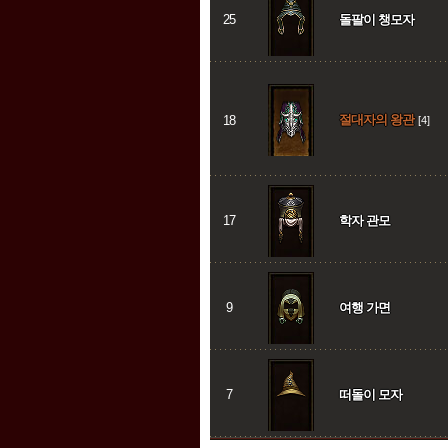
25
돌팔이 챙모자
절대자의 왕관
18
[4]
17
학자 관모
9
여행 가면
7
떠돌이 모자