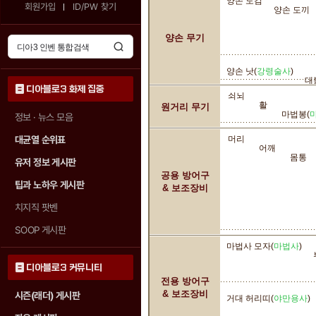
양손 도검
회원가입
ID/PW 찾기
양손 도끼
양손 무기
양손 낫(
강령술사
)
대
디아블로3 화제 집중
쇠뇌
활
원거리 무기
마법봉(
정보 · 뉴스 모음
대균열 순위표
머리
어깨
몸통
유저 정보 게시판
공용 방어구
팁과 노하우 게시판
& 보조장비
치지직 팟벤
SOOP 게시판
마법사 모자(
마법사
)
디아블로3 커뮤니티
전용 방어구
& 보조장비
시즌(래더) 게시판
거대 허리띠(
야만용사
)