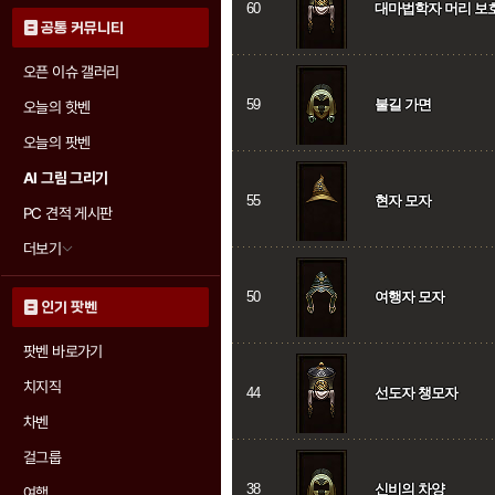
60
대마법학자 머리 보
공통 커뮤니티
오픈 이슈 갤러리
59
불길 가면
오늘의 핫벤
오늘의 팟벤
AI 그림 그리기
55
현자 모자
PC 견적 게시판
더보기
50
여행자 모자
인기 팟벤
팟벤 바로가기
치지직
44
선도자 챙모자
차벤
걸그룹
38
신비의 차양
여행