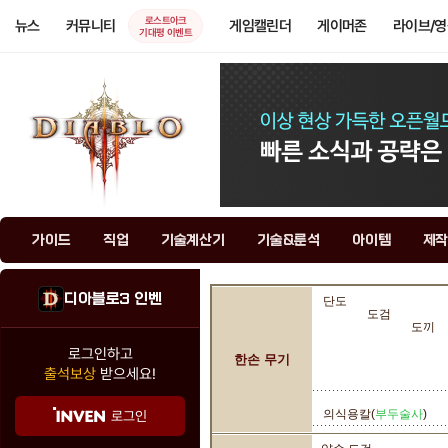
로스트아크
뉴스
커뮤니티
게임캘린더
게이머존
라이브/
기대평 이벤트
가이드
직업
기술계산기
기술&룬석
아이템
제작
디아블로3 인벤
단도
도검
도끼
로그인하고
한손 무기
출석보상
받으세요!
의식용칼(
부두술사
)
로그인