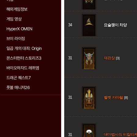
해외게임정보
게임 영상
34
요술쟁이 차양
HyperX OMEN
브이 라이징
일곱 개의 대죄: Origin
몬스터헌터 스토리즈3
31
재판장
[3]
바이오하자드 레퀴엠
드래곤 퀘스트7
풋볼 매니저26
31
벨벳 카마랄
[8]
대마법사의 비칼리
31