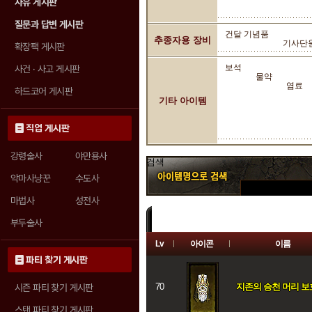
자유 게시판
질문과 답변 게시판
건달 기념품
추종자용 장비
기사단
확장팩 게시판
보석
사건 · 사고 게시판
물약
염료
하드코어 게시판
기타 아이템
직업 게시판
강령술사
야만용사
검색
악마사냥꾼
수도사
마법사
성전사
부두술사
Lv
아이콘
이름
등급 필터 :
전체
일반
마법
희귀
파티 찾기 게시판
70
지존의 승천 머리 
시즌 파티 찾기 게시판
스탠 파티 찾기 게시판