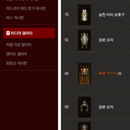
하드코어 파티 찾기 게시판
70
승천 머리 보호구
버스 게시판
미디어 갤러리
61
장로 모자
득템 자랑 갤러리
팬아트 갤러리
동영상 게시판
폭풍 까마귀
60
[8]
60
장로 모자