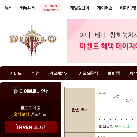
로스트아크
뉴스
커뮤니티
게임캘린더
게이머존
라이브/
기대평 이벤트
가이드
직업
기술계산기
기술&룬석
아이템
제작
디아블로3 인벤
단도
도검
도끼
로그인하고
한손 무기
출석보상
받으세요!
의식용칼(
부두술사
)
로그인