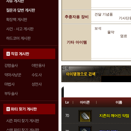
자유 게시판
질문과 답변 게시판
건달 기념품
추종자용 장비
기사단
확장팩 게시판
보석
사건 · 사고 게시판
물약
염료
하드코어 게시판
기타 아이템
직업 게시판
강령술사
야만용사
검색
악마사냥꾼
수도사
마법사
성전사
부두술사
Lv
아이콘
이름
등급 필터 :
전체
일반
마법
희귀
파티 찾기 게시판
70
지존의 깨어진 약점
시즌 파티 찾기 게시판
스탠 파티 찾기 게시판