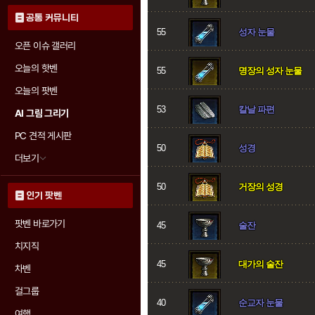
공통 커뮤니티
55
성자 눈물
오픈 이슈 갤러리
오늘의 핫벤
55
명장의 성자 눈물
오늘의 팟벤
53
칼날 파편
AI 그림 그리기
PC 견적 게시판
50
성경
더보기
50
거장의 성경
인기 팟벤
팟벤 바로가기
45
술잔
치지직
45
대가의 술잔
차벤
걸그룹
40
순교자 눈물
여행