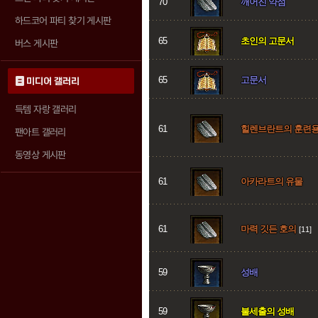
70
깨어진 약점
하드코어 파티 찾기 게시판
65
초인의 고문서
버스 게시판
65
고문서
미디어 갤러리
득템 자랑 갤러리
61
힐렌브란트의 훈련용
팬아트 갤러리
동영상 게시판
61
아카라트의 유물
61
마력 깃든 호의
[11]
59
성배
59
불세출의 성배