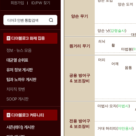
양손 도검
회원가입
ID/PW 찾기
양손 도끼
양손 무기
양손 낫(
강령술사
)
대
디아블로3 화제 집중
쇠뇌
활
원거리 무기
마법봉(
정보 · 뉴스 모음
대균열 순위표
머리
어깨
몸통
유저 정보 게시판
공용 방어구
팁과 노하우 게시판
& 보조장비
치지직 팟벤
SOOP 게시판
마법사 모자(
마법사
)
디아블로3 커뮤니티
전용 방어구
& 보조장비
시즌(래더) 게시판
거대 허리띠(
야만용사
)