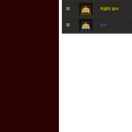
18
직공의 성서
18
성서