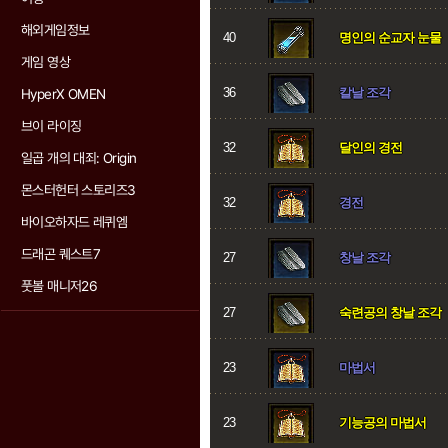
해외게임정보
40
명인의 순교자 눈물
게임 영상
36
칼날 조각
HyperX OMEN
브이 라이징
32
달인의 경전
일곱 개의 대죄: Origin
몬스터헌터 스토리즈3
32
경전
바이오하자드 레퀴엠
드래곤 퀘스트7
27
창날 조각
풋볼 매니저26
27
숙련공의 창날 조각
23
마법서
23
기능공의 마법서