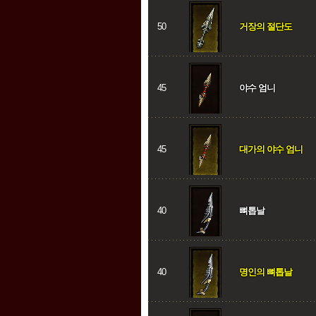
50
거장의 절단도
45
야수 엄니
45
대가의 야수 엄니
40
뼈톱날
40
명인의 뼈톱날