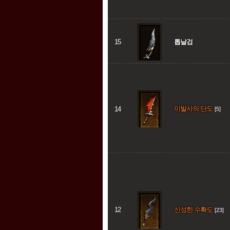
15
톱날검
이발사의 단도
14
[5]
12
신성한 수확도
[23]