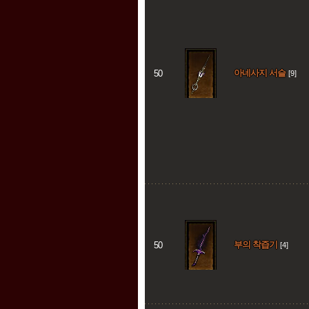
아네사지 서슬
50
[9]
부의 착즙기
50
[4]