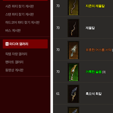
70
지존의 제물칼
시즌 파티 찾기 게시판
스탠 파티 찾기 게시판
하드코어 파티 찾기 게시판
70
제물칼
버스 게시판
미디어 갤러리
70
유효한 어스름 서약
득템 자랑 갤러리
팬아트 갤러리
동영상 게시판
70
거룩한 슬픔
[3]
61
흑요석 회칼