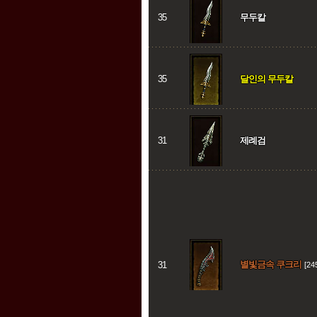
35
무두칼
35
달인의 무두칼
31
제례검
별빛금속 쿠크리
31
[24