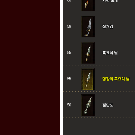
60
가면 뚫개
59
절개검
55
흑요석 날
55
명장의 흑요석 날
50
절단도