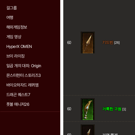
걸그룹
여행
해외게임정보
게임 영상
기드빈
60
[26]
HyperX OMEN
브이 라이징
일곱 개의 대죄: Origin
몬스터헌터 스토리즈3
바이오하자드 레퀴엠
드래곤 퀘스트7
풋볼 매니저26
60
거룩한 구원
[1]