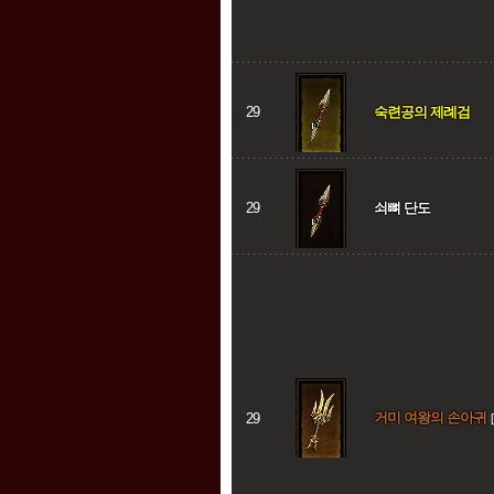
29
숙련공의 제례검
29
쇠뼈 단도
거미 여왕의 손아귀
29