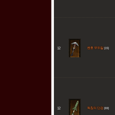
렌호 무두칼
12
[15]
독침의 단검
12
[69]