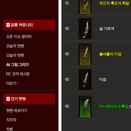
61
초인의 흑요석 회칼
공통 커뮤니티
60
살 가르개
오픈 이슈 갤러리
오늘의 핫벤
60
불세출의 미검
오늘의 팟벤
AI 그림 그리기
PC 견적 게시판
60
미검
더보기
인기 팟벤
60
마나주마의 도륙검
[
팟벤 바로가기
치지직
차벤