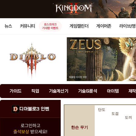
로스트아크
뉴스
커뮤니티
게임캘린더
게이머존
라이브/
기대평 이벤트
가이드
직업
기술계산기
기술&룬석
아이템
제작
디아블로3 인벤
단도
도검
도끼
로그인하고
한손 무기
출석보상
받으세요!