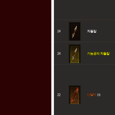
24
차돌칼
24
기능공의 차돌칼
단말마
22
[3]