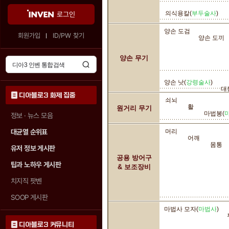
의식용칼(
부두술사
)
로그인
양손 도검
회원가입
ID/PW 찾기
양손 도끼
양손 무기
양손 낫(
강령술사
)
대
디아블로3 화제 집중
쇠뇌
활
원거리 무기
마법봉(
정보 · 뉴스 모음
대균열 순위표
머리
어깨
몸통
유저 정보 게시판
공용 방어구
팁과 노하우 게시판
& 보조장비
치지직 팟벤
SOOP 게시판
마법사 모자(
마법사
)
디아블로3 커뮤니티