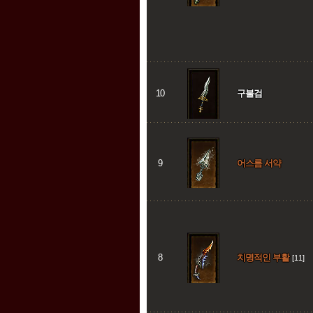
10
구불검
9
어스름 서약
8
치명적인 부활
[11]