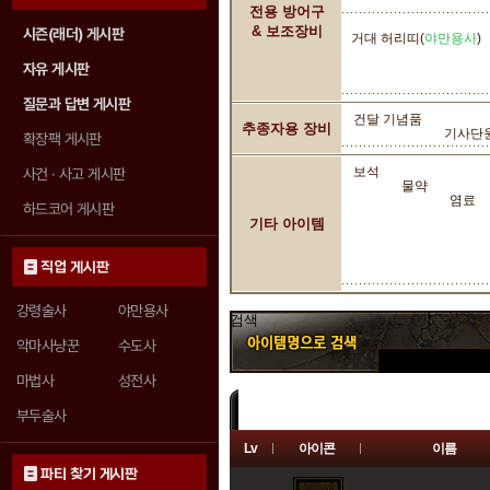
전용 방어구
& 보조장비
시즌(래더) 게시판
거대 허리띠(
야만용사
)
자유 게시판
질문과 답변 게시판
건달 기념품
추종자용 장비
기사단
확장팩 게시판
보석
사건 · 사고 게시판
물약
염료
하드코어 게시판
기타 아이템
직업 게시판
강령술사
야만용사
검색
악마사냥꾼
수도사
마법사
성전사
부두술사
Lv
아이콘
이름
등급 필터 :
전체
일반
마법
희귀
파티 찾기 게시판