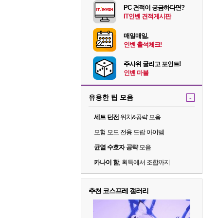
PC 견적이 궁금하다면?
IT인벤 견적게시판
매일매일,
인벤 출석체크!
주사위 굴리고 포인트!
인벤 마블
유용한 팁 모음
-
세트 던전
위치&공략 모음
모험 모드 전용 드랍 아이템
균열 수호자 공략
모음
카나이 함
, 획득에서 조합까지
추천 코스프레 갤러리