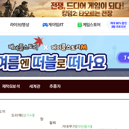
X
최대 90% 할인
라이브/영상
게이밍/IT
게임스토어
8월 프로모션
제작&보석
세계관
추종자
도끼
도리깨(
성기사
)
창
철퇴
거대무기(
야만용사
)