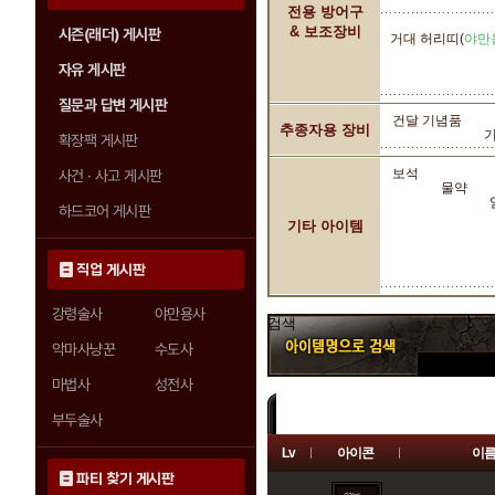
전용 방어구
& 보조장비
시즌(래더) 게시판
거대 허리띠(
야만
자유 게시판
질문과 답변 게시판
건달 기념품
추종자용 장비
확장팩 게시판
보석
사건 · 사고 게시판
물약
하드코어 게시판
기타 아이템
직업 게시판
강령술사
야만용사
검색
악마사냥꾼
수도사
마법사
성전사
부두술사
Lv
아이콘
이
등급 필터 :
전체
일반
마법
파티 찾기 게시판