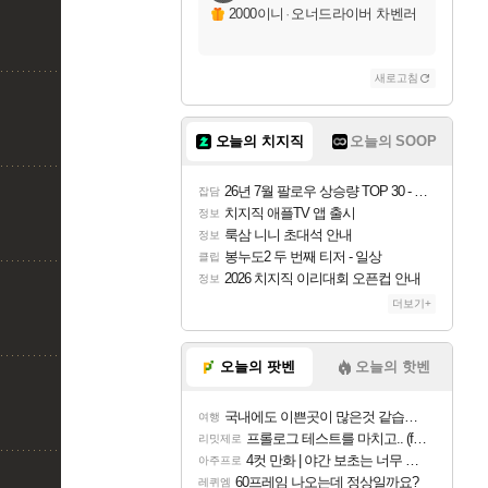
2000이니
·
오너드라이버 차벤러
새로고침
오늘의 치지직
오늘의 SOOP
26년 7월 팔로우 상승량 TOP 30 - 월간 치지직
잡담
치지직 애플TV 앱 출시
정보
룩삼 니니 초대석 안내
정보
봉누도2 두 번째 티저 - 일상
클립
2026 치지직 이리대회 오픈컵 안내
정보
더보기+
오늘의 팟벤
오늘의 핫벤
국내에도 이쁜곳이 많은것 같습니다
여행
프롤로그 테스트를 마치고.. (feat. 리아)
리밋제로
4컷 만화 | 야간 보초는 너무 힘들어
아주프로
60프레임 나오는데 정상일까요?
레퀴엠