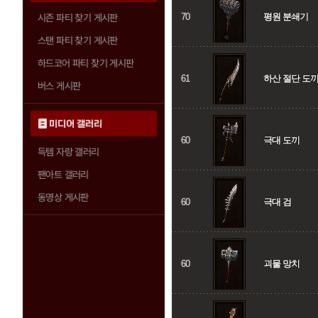
70
평원 분쇄기
시즌 파티 찾기 게시판
스탠 파티 찾기 게시판
하드코어 파티 찾기 게시판
61
하산 절단 도
버스 게시판
미디어 갤러리
60
극대 도끼
득템 자랑 갤러리
팬아트 갤러리
동영상 게시판
60
극대 검
60
괴물 망치