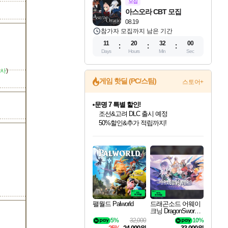
모집
아스오라 CBT 모집
08.19
참가자 모집까지 남은 기간
11
20
31
59
Days
Hours
Min
Sec
사
)
게임 핫딜 (PC/스팀)
스토어+
문명 7 특별 할인!
조선&고려 DLC 출시 예정
50%할인&추가 적립까지!
인벤게임즈 8월 특별 할인!
드래곤소드: 어웨이크닝 입점!
마블 투혼 파이팅 소울즈 정식출시!
귀무자: 검의 길 예약 판매 중!
비스트 오브 리인카네이션 정식 출시!
커세어 코브 출시 기념 할인!
더 렐릭 퍼스트 가디언 정식 출시
베데스다 40주년 기념 할인 중!
캡콤 프렌차이즈 할인 진행 중!
캡콤 일부 상품 상시 할인
스타워즈 은하계 레이서
로블록스 기프트 카드 공식 입점
인기 퍼블리셔 모음!
스팀으로 만나는 드래곤소드!
마블 히어로 총 출동&화려한 격투!
10% 할인과
게임프릭 신작 IP
해적'섬'을 발전시키자!
설화x하드코어 액션!
베데스다의 명작들을
몬헌, 바하 등 인기 IP를
몬헌 와일즈 & 드래곤즈 도그마2
인벤게임즈에서 10% 추가 적립
Robux를 가장 안전하고
최대 90% 할인가를 만나보세요!
네이버혜택과 함께 만나보세요!
네이버 포인트 혜택까지!
이니&베니 혜택까지!
네이버 혜택가와 함께 예약하세요!
할인&네이버혜택으로 만나보세요!
네이버페이 혜택과 만나보세요!
40주년 프로모션으로 만나보세요!
할인가에 만나보세요!
일부 에디션 상시 할인!
혜택으로 예약 판매 중
편안하게 충전하세요
팰월드 Palworld
드래곤소드 어웨이
크닝 DragonSword A
wakening
5%
32,000
10%