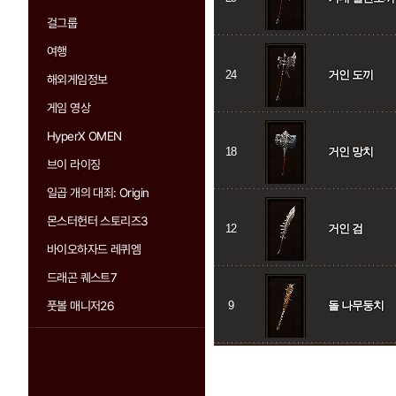
걸그룹
여행
24
거인 도끼
해외게임정보
게임 영상
HyperX OMEN
18
거인 망치
브이 라이징
일곱 개의 대죄: Origin
몬스터헌터 스토리즈3
12
거인 검
바이오하자드 레퀴엠
드래곤 퀘스트7
풋볼 매니저26
9
돌 나무둥치