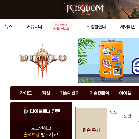
로스트아크
뉴스
커뮤니티
게임캘린더
게이머존
기대평 이벤트
가이드
직업
기술계산기
기술&룬석
아이템
디아블로3 인벤
단도
도검
로그인하고
한손 무기
출석보상
받으세요!