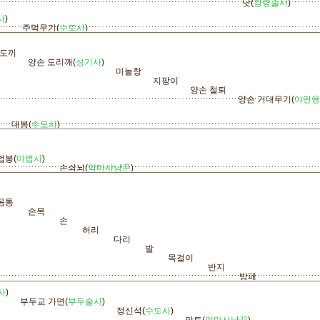
낫(
강령술사
)
사
)
주먹무기(
수도사
)
 도끼
양손 도리깨(
성기사
)
미늘창
지팡이
양손 철퇴
양손 거대무기(
야만용
대봉(
수도사
)
법봉(
마법사
)
손쇠뇌(
악마사냥꾼
)
몸통
손목
손
허리
다리
발
목걸이
반지
방패
사
)
부두교 가면(
부두술사
)
정신석(
수도사
)