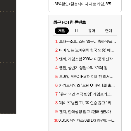
31%할인>칠성사이다 제로 라임, 355ml, 48개
최근 HOT한 콘텐츠
게임
IT
유머
연예
1
드래곤소드, 스팀 '압긍'…축하 댓글 달고 게임 코드 받자!
2
디바 잇는 '오버워치 한국 영웅', 메카 파일럿 디몬 나온다
3
엔씨, 게임스컴 2026서 미공개 신작 최초 공개
4
웹젠, 상반기 영업수익 773억 원…순이익 89% 증가
5
모바일 MMOTPS '더 디비전 리서전스', 6일 스팀에도 출시
6
카카오게임즈 "오딘 Q 내년 1월 출시, 연기는 없다"
7
"유저 의견 적극 반영" 게임프리크, 비스트 오브 리인카네이션 개선 나선다
8
'페이즈' 날뛴 T1, DK 연승 끊고 1위 지켜
9
젠지, 한화생명 잡고 2연패 끊었다
10
XBOX 게임패스 8월 1차 라인업 공개... '비스트 오브 리인카네이션' 즉시 합류