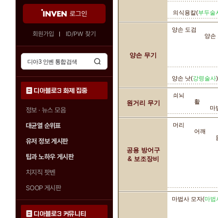
의식용칼(
부두술
로그인
양손 도검
회원가입
ID/PW 찾기
양손
양손 무기
양손 낫(
강령술사
)
디아블로3 화제 집중
쇠뇌
활
원거리 무기
마
정보 · 뉴스 모음
대균열 순위표
머리
어깨
유저 정보 게시판
공용 방어구
팁과 노하우 게시판
& 보조장비
치지직 팟벤
SOOP 게시판
마법사 모자(
마법
디아블로3 커뮤니티