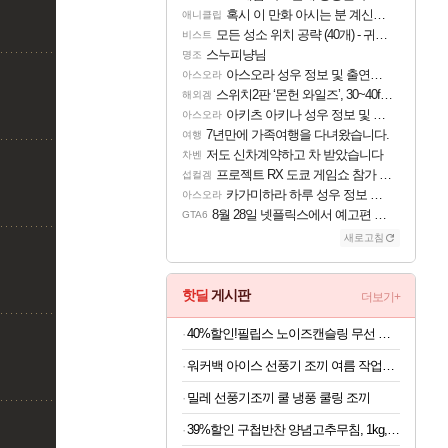
혹시 이 만화 아시는 분 계신가요
애니클립
모든 성소 위치 공략 (40개) - 귀환한 영혼 도전과제
비스트
스누피냥님
명조
아스오라 성우 정보 및 출연작 모음
아스오라
스위치2판 ‘몬헌 와일즈’, 30~40fps 목표 추정
해외겜
아키츠 아키나 성우 정보 및 주요 필모
아스오라
7년만에 가족여행을 다녀왔습니다.
여행
저도 신차계약하고 차 받았습니다
차벤
프로젝트 RX 도쿄 게임쇼 참가 결정
섭컬겜
카가미하라 하루 성우 정보 및 주요 필모
아스오라
8월 28일 넷플릭스에서 예고편 공개 예정
GTA6
새로고침
핫딜
게시판
더보기+
40%할인!필립스 노이즈캔슬링 무선 헤드셋 TAH8000 블랙
워커백 아이스 선풍기 조끼 여름 작업복 폭염 냉풍 쿨 낚시 등산 캠핑 에어컨조끼(아이스팩포함)
밀레 선풍기조끼 쿨 냉풍 쿨링 조끼
39%할인 구첩반찬 양념고추무침, 1kg, 1개