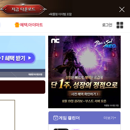
혜택.아이마트
로그인
인
벤
전
체
사
이
트
맵
게임 캘린더
더보기+