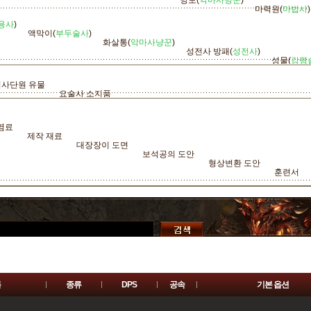
망토(
악마사냥꾼
)
마력원(
마법사
)
용사
)
액막이(
부두술사
)
화살통(
악마사냥꾼
)
성전사 방패(
성전사
)
성물(
강령
기사단원 유물
요술사 소지품
염료
제작 재료
대장장이 도면
보석공의 도안
형상변환 도안
훈련서
름
종류
DPS
공속
기본 옵션
희귀
전설
세트