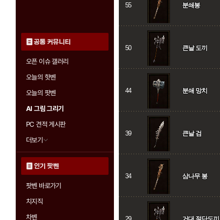
55
분쇄봉
공통 커뮤니티
50
큰날 도끼
오픈 이슈 갤러리
오늘의 핫벤
44
분쇄 망치
오늘의 팟벤
AI 그림 그리기
PC 견적 게시판
39
큰날 검
더보기
인기 팟벤
34
삼나무 봉
팟벤 바로가기
치지직
차벤
29
거대 절단도끼