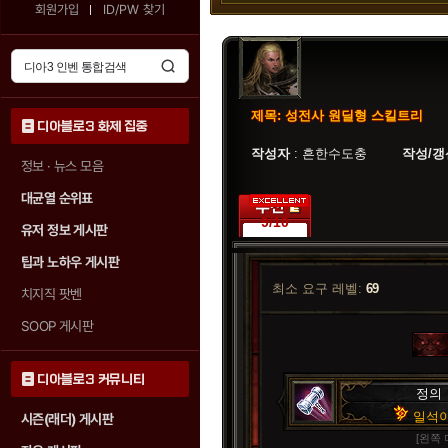
회원가입
ID/PW 찾기
디아3 인벤 가족들의 평가
제목: 성전사 원딜형 스킬트리
투표 참여자 :
10명
디아블로3 화제 집중
작성자
: 흔한수도충
작성/갱
정보 · 뉴스 모음
90% (9표)
10% (1표)
대균열 순위표
0% (0표)
9/10
유저 정보 게시판
팁과 노하우 게시판
최소 요구 레벨:
69
치지직 팟벤
SOOP 게시판
디아블로3 커뮤니티
정의
일석
시즌(래더) 게시판
[왼쪽 