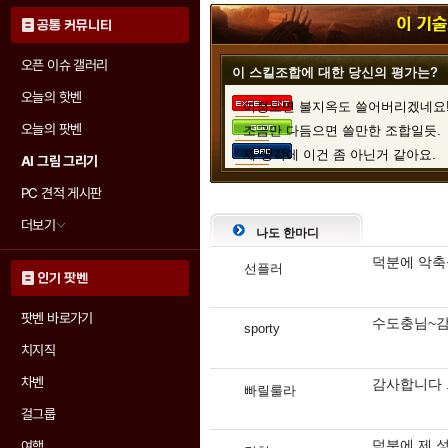
공통 커뮤니티
오픈 이슈 갤러리
이 스킬조합에 대한 당신의 평가는?
오늘의 핫벤
이정도면 불지옥도 쓸어버리겠네요
오늘의 팟벤
조금만 다듬으면 쓸만한 조합일듯.
제 생각에 이건 좀 아닌거 같아요.
AI 그림 그리기
PC 견적 게시판
더보기
나도 한마디
디아3 인벤 가족들의 평가
덕분에 악축
선플러
인기 팟벤
투표 참여자 :
10명
팟벤 바로가기
수도충님~감
sporty
90% (9표)
치지직
10% (1표)
차벤
0% (0표)
감사합니다 
빠릴룰라
걸그룹
덕분에 제 
여행