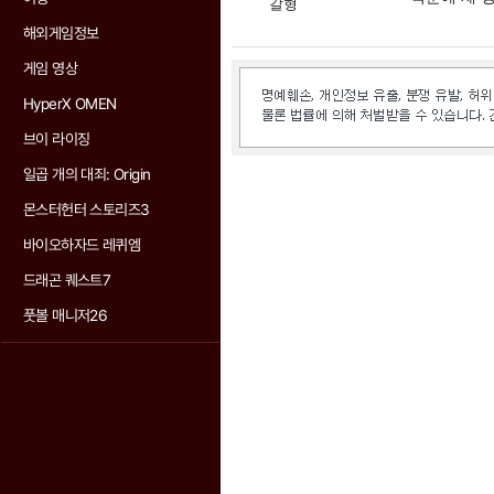
갈형
해외게임정보
게임 영상
HyperX OMEN
브이 라이징
일곱 개의 대죄: Origin
몬스터헌터 스토리즈3
바이오하자드 레퀴엠
드래곤 퀘스트7
풋볼 매니저26