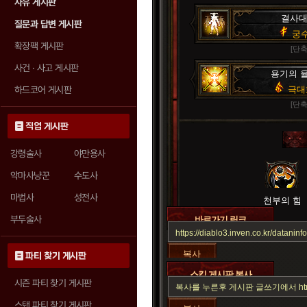
자유 게시판
결사
질문과 답변 게시판
궁
확장팩 게시판
[단축
사건 · 사고 게시판
용기의 
하드코어 게시판
극대
[단축
직업 게시판
강령술사
야만용사
악마사냥꾼
수도사
마법사
성전사
천부의 힘
부두술사
바로가기 링크
복사
파티 찾기 게시판
스킬 게시판 복사
시즌 파티 찾기 게시판
스탠 파티 찾기 게시판