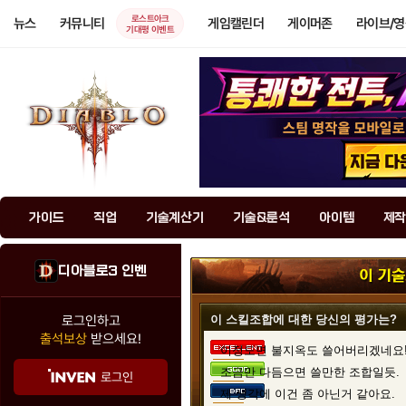
로스트아크
뉴스
커뮤니티
게임캘린더
게이머존
라이브/
기대평 이벤트
가이드
직업
기술계산기
기술&룬석
아이템
제작
디아블로3 인벤
로그인하고
이 스킬조합에 대한 당신의 평가는?
출석보상
받으세요!
이정도면 불지옥도 쓸어버리겠네요
조금만 다듬으면 쓸만한 조합일듯.
로그인
제 생각에 이건 좀 아닌거 같아요.