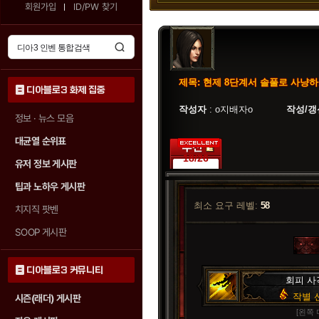
회원가입
ID/PW 찾기
디아3 인벤 가족들의 평가
제목: 현제 8단계서 솔풀로 사냥
투표 참여자 :
26명
디아블로3 화제 집중
작성자
: o지배자o
작성/갱
정보 · 뉴스 모음
69.2% (18표)
11.5% (3표)
대균열 순위표
19.2% (5표)
18/26
유저 정보 게시판
팁과 노하우 게시판
최소 요구 레벨:
58
치지직 팟벤
SOOP 게시판
디아블로3 커뮤니티
회피 사
작별 
시즌(래더) 게시판
[왼쪽 