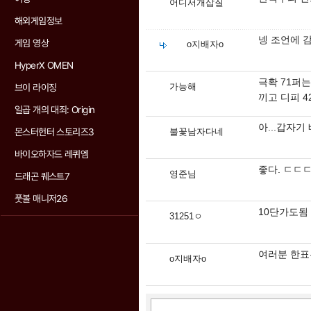
어디서개삽질
해외게임정보
넹 조언에 감
게임 영상
o지배자o
HyperX OMEN
극확 71퍼는 
가능해
브이 라이징
끼고 디피 4
일곱 개의 대죄: Origin
아...갑자기
몬스터헌터 스토리즈3
불꽃남자다네
바이오하자드 레퀴엠
좋다. ㄷㄷ
영준님
드래곤 퀘스트7
풋볼 매니저26
10단가도됨
31251ㅇ
여러분 한표부
o지배자o