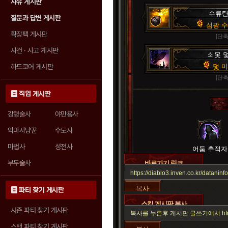
자유 게시판
수류
질문과 답변 게시판
섬광 
확장팩 게시판
[단축
사건 · 사고 게시판
쇠못 
하드코어 게시판
덫 
[단축
직업 게시판
강령술사
야만용사
악마사냥꾼
수도사
마법사
성전사
어둠 추적자
부두술사
바로가기 링크
복사
파티 찾기 게시판
스킬 게시판 복사
시즌 파티 찾기 게시판
스탠 파티 찾기 게시판