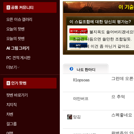
공통 커뮤니티
오픈 이슈 갤러리
이 스킬조합에 대한 당신의 평가는?
오늘의 핫벤
이정도면 불지옥도 쓸어버리겠네요
오늘의 팟벤
조금만 다듬으면 쓸만한 조합일듯.
제 생각에 이건 좀 아닌거 같아요.
AI 그림 그리기
PC 견적 게시판
더보기
나도 한마디
디아3 인벤 가족들의 평가
그런데 오른
Il1opsoas
인기 팟벤
투표 참여자 :
26명
팟벤 바로가기
으 추억
야만버프
69.2% (18표)
치지직
11.5% (3표)
차벤
19.2% (5표)
스펙좋네요
앙김
걸그룹
완벽주의 안
여행