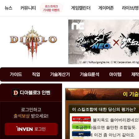
로스트아크
뉴스
커뮤니티
게임캘린더
게이머존
라이브/
기대평 이벤트
가이드
직업
기술계산기
기술&룬석
아이템
제작
디아블로3 인벤
로그인하고
이 스킬조합에 대한 당신의 평가는?
출석보상
받으세요!
이정도면 불지옥도 쓸어버리겠네요
조금만 다듬으면 쓸만한 조합일듯.
로그인
제 생각에 이건 좀 아닌거 같아요.