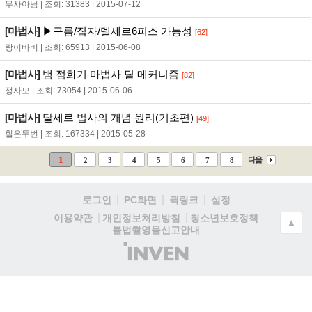
무사아님 | 조회: 31383 | 2015-07-12
[마법사]
▶구름/집자/델세르6피스 가능성
[62]
랑이바버 | 조회: 65913 | 2015-06-08
[마법사]
뱀 점화기 마법사 딜 메커니즘
[82]
정사모 | 조회: 73054 | 2015-06-06
[마법사]
탈세르 법사의 개념 원리(기초편)
[49]
힐은두번 | 조회: 167334 | 2015-05-28
1
다음
2
3
4
5
6
7
8
로그인
PC화면
퀵링크
설정
청소년보호정책
이용약관
개인정보처리방침
▲
불법촬영물신고안내
(주)
인
벤