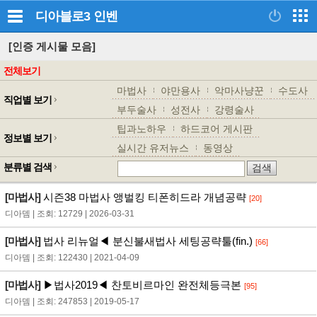
디아블로3
인벤
[인증 게시물 모음]
전체보기
마법사
야만용사
악마사냥꾼
수도사
직업별 보기
부두술사
성전사
강령술사
팁과노하우
하드코어 게시판
정보별 보기
실시간 유저뉴스
동영상
분류별 검색
[마법사]
시즌38 마법사 앵벌킹 티폰히드라 개념공략
[20]
디아뎀 | 조회: 12729 | 2026-03-31
[마법사]
법사 리뉴얼◀ 분신불새법사 세팅공략툴(fin.)
[66]
디아뎀 | 조회: 122430 | 2021-04-09
[마법사]
▶법사2019◀ 찬토비르마인 완전체등극본
[95]
디아뎀 | 조회: 247853 | 2019-05-17