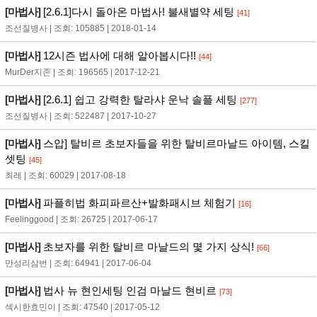
[마법사]
[2.6.1]다시 돌아온 마법사! 불새별약 세팅
[41]
조선질병사 | 조회: 105885 | 2018-01-14
[마법사]
12시즌 법사에 대해 알아봅시다!!
[44]
MurDer지존 | 조회: 196565 | 2017-12-21
[마법사]
[2.6.1] 쉽고 강력한 탈라샤 운낙 솔플 세팅
[277]
조선질병사 | 조회: 522487 | 2017-10-27
[마법사]
스압] 탈비르 초보자들을 위한 탈비르마날드 아이템, 스킬
셋팅
[45]
최레 | 조회: 60029 | 2017-08-18
[마법사]
파플히법 화피파르산+발화패시브 체험기
[16]
Feelinggood | 조회: 26725 | 2017-06-17
[마법사]
초보자를 위한 탈비르 마날드의 몇 가지 상식!
[66]
만성리삼번 | 조회: 64941 | 2017-06-04
[마법사]
법사 뉴 현인세팅 인검 마날드 현비르
[73]
섹시한효민이 | 조회: 47540 | 2017-05-12