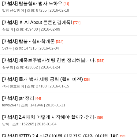
[마법사]
탈불힘파 법사 노하우
[41]
발정난살쾡이 | 조회: 87255 | 2016-02-18
[마법사]
＃ All About 튼튼인검에폭!
[774]
꽃달비 | 조회: 459400 | 2016-02-09
[마법사]
탈불 - 힘파학개론
[314]
S건우 | 조회: 147315 | 2016-02-04
[마법사]
에폭보주법사셋팅 한번 정리해봅니다.
[353]
꽃구름 | 조회: 423052 | 2016-01-24
[마법사]
돌개 법사 세팅 공략 (헬퍼 버전)
[38]
섹시한효민이 | 조회: 27108 | 2016-01-15
[마법사]
ptr 정리
[44]
tews2647 | 조회: 141946 | 2016-01-11
[마법사]
2.4 패치 어떻게 시작해야 할까? -정리-
[59]
남쎄 | 조회: 152265 | 2016-01-04
[마법사]
(PTR) 2.4 신규이아템 이모저모 (단일 아이템 1편)
[33]