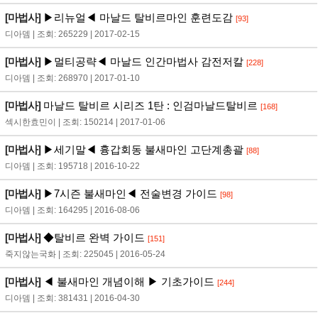
[마법사]
▶리뉴얼◀ 마날드 탈비르마인 훈련도감
[93]
디아뎀 | 조회: 265229 | 2017-02-15
[마법사]
▶멀티공략◀ 마날드 인간마법사 감전저칼
[228]
디아뎀 | 조회: 268970 | 2017-01-10
[마법사]
마날드 탈비르 시리즈 1탄 : 인검마날드탈비르
[168]
섹시한효민이 | 조회: 150214 | 2017-01-06
[마법사]
▶세기말◀ 흉갑회동 불새마인 고단계총괄
[88]
디아뎀 | 조회: 195718 | 2016-10-22
[마법사]
▶7시즌 불새마인◀ 전술변경 가이드
[98]
디아뎀 | 조회: 164295 | 2016-08-06
[마법사]
◆탈비르 완벽 가이드
[151]
죽지않는국화 | 조회: 225045 | 2016-05-24
[마법사]
◀ 불새마인 개념이해 ▶ 기초가이드
[244]
디아뎀 | 조회: 381431 | 2016-04-30