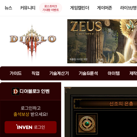
로스트아크
뉴스
커뮤니티
게임캘린더
게이머존
라이브/
기대평 이벤트
가이드
직업
기술계산기
기술&룬석
아이템
제작
디아블로3 인벤
선조의 은총
로그인하고
출석보상
받으세요!
로그인