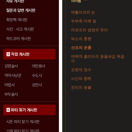
자유 게시판
아이템
질문과 답변 게시판
에틀리크의 눈
확장팩 게시판
두부족 마력 덫
사건 · 사고 게시판
라코프의 생명의 유리
하드코어 게시판
박소의 혼령
선조의 은총
직업 게시판
여백작 줄리아의 돋을새김 목걸
이
강령술사
야만용사
요한의 정수
악마사냥꾼
수도사
시간의 향취
마법사
성전사
진리의 등불
부두술사
파티 찾기 게시판
시즌 파티 찾기 게시판
스탠 파티 찾기 게시판