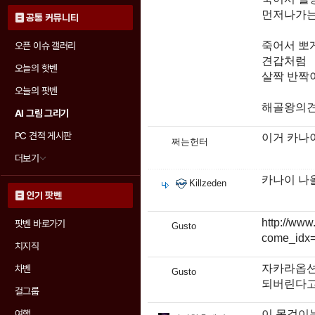
먼저나가는 
공통 커뮤니티
죽어서 뽀
오픈 이슈 갤러리
견갑처럼
오늘의 핫벤
살짝 반짝
오늘의 팟벤
해골왕의견
AI 그림 그리기
PC 견적 게시판
이거 카나이
쩌는헌터
더보기
카나이 나
Killzeden
인기 팟벤
http://www
팟벤 바로가기
Gusto
come_idx
치지직
자카라옵션
차벤
Gusto
되버린다고
걸그룹
이 목걸이
여행