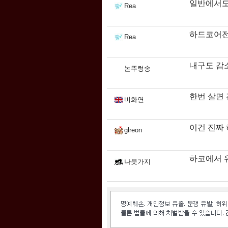
일반에서도 
Rea
하드코어전
Rea
내구도 감
논뚜렁송
한번 살면
비화연
이건 진짜
glreon
하코에서 
나뭇가지