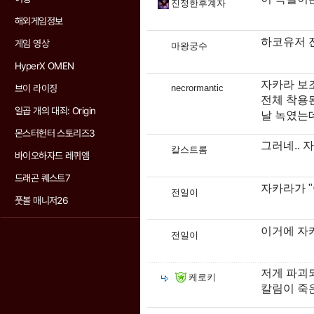
진정한후계자
해외게임정보
하코유저 전
게임 영상
마왕궁수
HyperX OMEN
자카라 보조
브이 라이징
necrormantic
전체 착용
일곱 개의 대죄: Origin
날 녹였는
몬스터헌터 스토리즈3
그러네..
칼스트롬
바이오하자드 레퀴엠
드래곤 퀘스트7
자카라가 
전일이
풋볼 매니저26
이거에 자카
전일이
저게 파괴
케로키
칼림이 죽