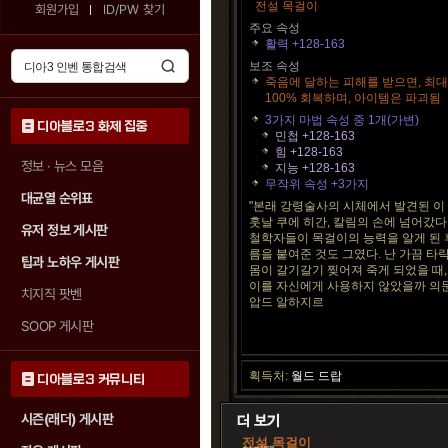
전설 목걸이
회원가입
ID/PW 찾기
주요 속성
활력 +128-163
보조 속성
죽음에 달하는 피해를 받으면, 최
100% 회복하며, 아이템은 파괴됨
3가지 마법 속성 중 1개(가변)
디아블로3 화제 집중
민첩 +128-163
힘 +128-163
정보 · 뉴스 모음
지능 +128-163
무작위 속성 +3가지
대균열 순위표
"본래 강령술사의 시체에서 발견된 이
훗날 쿠에 히간, 칼림의 손에 넘어갔다
유저 정보 게시판
철학자들이 목걸이의 능력을 알게 된 후
름을 붙여준 것도 그였다. 난 가끔 타
팁과 노하우 게시판
몸이 갈기갈기 찢어져 죽게 되었을 때,
이를 자신에게 사용하지 않았을까 의문에
치지직 팟벤
압드 알하지르
SOOP 게시판
획득처:
월드 드랍
디아블로3 커뮤니티
시즌(래더) 게시판
전설 목걸이