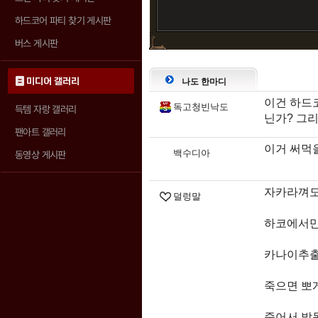
하드코어 파티 찾기 게시판
버스 게시판
미디어 갤러리
나도 한마디
이건 하드
독고청빈낙도
득템 자랑 갤러리
닌가? 그리
팬아트 갤러리
이거 써먹
백수디아
동영상 게시판
자카라껴도
덜렁말
하코에서만
카나이추출
죽으면 뽀
죽어서 발