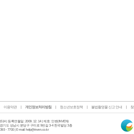
이용약관
개인정보처리방침
청소년보호정책
불법촬영물 신고 안내
찾
인
14 |
등록연월일: 2009. 12. 14 | 제호: 인벤
(INVEN)
터
 경기도 성남시 분당구 구미로 9번길 3-4 한국빌딩 3층
넷
 - 7700 | E-mail: help@inven.co.kr
신