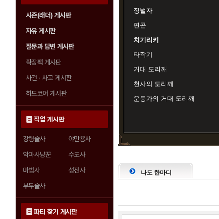
징벌자
시즌(래더) 게시판
편곤
자유 게시판
치기리키
질문과 답변 게시판
타작기
확장팩 게시판
거대 도리깨
사건 · 사고 게시판
천사의 도리깨
하드코어 게시판
운동가의 거대 도리깨
직업 게시판
강령술사
야만용사
악마사냥꾼
수도사
마법사
성전사
나도 한마디
부두술사
파티 찾기 게시판