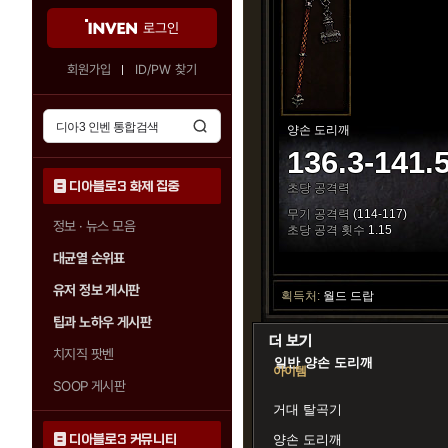
로그인
회원가입
ID/PW 찾기
양손 도리깨
136.3-141.
디아블로3 화제 집중
초당 공격력
무기 공격력
(114-117)
정보 · 뉴스 모음
초당 공격 횟수
1.15
대균열 순위표
유저 정보 게시판
획득처:
월드 드랍
팁과 노하우 게시판
치지직 팟벤
일반 양손 도리깨
아이템
SOOP 게시판
거대 탈곡기
디아블로3 커뮤니티
양손 도리깨