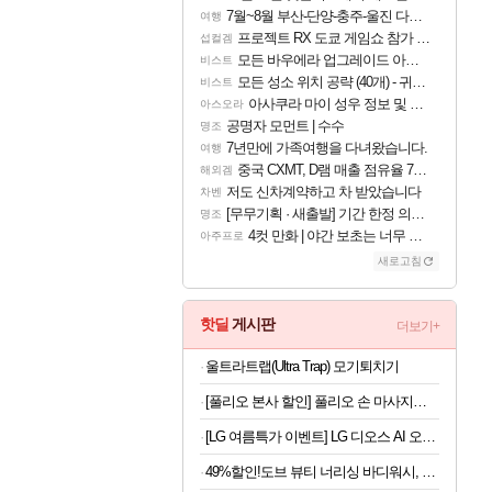
7월~8월 부산-단양-충주-울진 다녀왔어요~
여행
프로젝트 RX 도쿄 게임쇼 참가 결정
섭컬겜
모든 바우에라 업그레이드 아이템 획득 위치 공략 (89개)
비스트
모든 성소 위치 공략 (40개) - 귀환한 영혼 도전과제
비스트
아사쿠라 마이 성우 정보 및 주요 필모
아스오라
공명자 모먼트 | 수수
명조
7년만에 가족여행을 다녀왔습니다.
여행
중국 CXMT, D램 매출 점유율 7%…글로벌 4위로 부상
해외겜
저도 신차계약하고 차 받았습니다
차벤
[무무기획 · 새출발] 기간 한정 의뢰 이벤트
명조
4컷 만화 | 야간 보초는 너무 힘들어
아주프로
새로고침
핫딜
게시판
더보기+
울트라트랩(Ultra Trap) 모기퇴치기
[풀리오 본사 할인] 풀리오 손 마사지기 V2
[LG 여름특가 이벤트] LG 디오스 AI 오브제컬렉션 양문형 매직스페이스 2도어 냉장고
49%할인!도브 뷰티 너리싱 바디워시, 1L, 2개