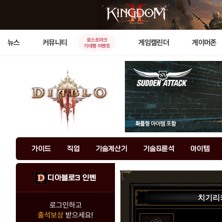
로스트아크
뉴스
커뮤니티
게임캘린더
게이머존
기대평 이벤트
가이드
직업
기술계산기
기술&룬석
아이템
디아블로3 인벤
치기리
로그인하고
출석보상
받으세요!