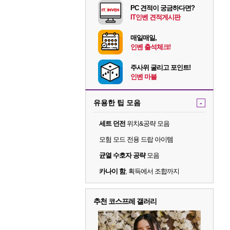
PC 견적이 궁금하다면?
IT인벤 견적게시판
매일매일,
인벤 출석체크!
주사위 굴리고 포인트!
인벤 마블
유용한 팁 모음
-
세트 던전
위치&공략 모음
모험 모드 전용 드랍 아이템
균열 수호자 공략
모음
카나이 함
, 획득에서 조합까지
추천 코스프레 갤러리