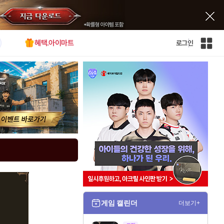
혜택.아이마트
로그인
인
벤
전
체
사
이
트
맵
게임 캘린더
더보기+