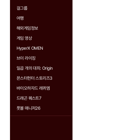
걸그룹
여행
해외게임정보
게임 영상
HyperX OMEN
브이 라이징
일곱 개의 대죄: Origin
몬스터헌터 스토리즈3
바이오하자드 레퀴엠
드래곤 퀘스트7
풋볼 매니저26