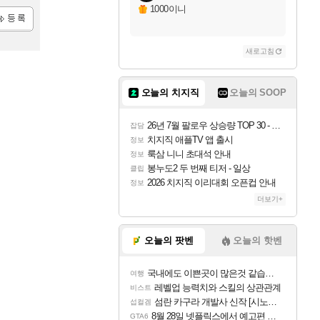
1000이니
록
새로고침
오늘의 치지직
오늘의 SOOP
26년 7월 팔로우 상승량 TOP 30 - 월간 치지직
잡담
치지직 애플TV 앱 출시
정보
룩삼 니니 초대석 안내
정보
봉누도2 두 번째 티저 - 일상
클립
2026 치지직 이리대회 오픈컵 안내
정보
더보기+
오늘의 팟벤
오늘의 핫벤
국내에도 이쁜곳이 많은것 같습니다
여행
레벨업 능력치와 스킬의 상관관계
비스트
섬란 카구라 개발사 신작 [시노비 넥서스] 연내 출시 예정
섭컬겜
8월 28일 넷플릭스에서 예고편 공개 예정
GTA6