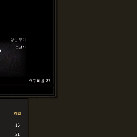
양손 무기
5
성전사
요구 레벨: 37
레벨
15
21