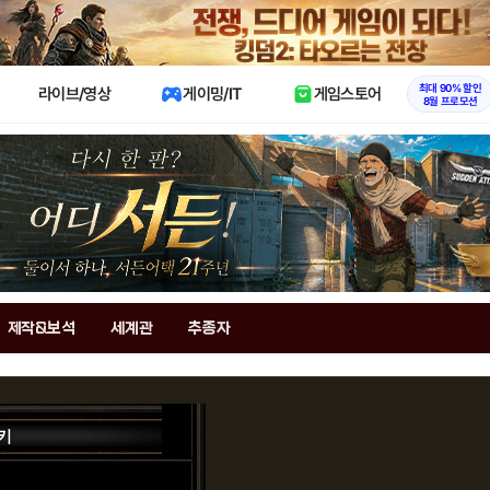
X
최대 90% 할인
라이브/영상
게이밍/IT
게임스토어
8월 프로모션
제작&보석
세계관
추종자
키