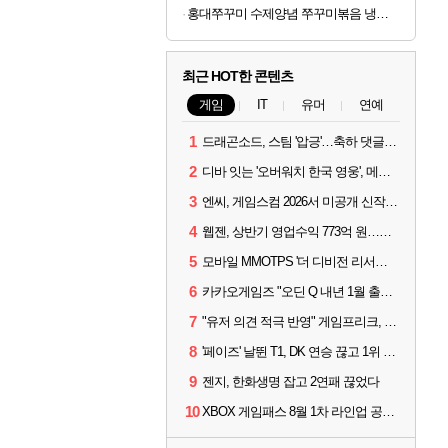
홍대쭈꾸미 수제양념 쭈꾸미볶음 냉동 택배 300g 6팩 32,900원
최근 HOT한 콘텐츠
게임
IT
유머
연예
1
드래곤소드, 스팀 '압긍'…축하 댓글 달고 게임 코드 받자!
2
디바 잇는 '오버워치 한국 영웅', 메카 파일럿 디몬 나온다
3
엔씨, 게임스컴 2026서 미공개 신작 최초 공개
4
웹젠, 상반기 영업수익 773억 원…순이익 89% 증가
5
모바일 MMOTPS '더 디비전 리서전스', 6일 스팀에도 출시
6
카카오게임즈 "오딘 Q 내년 1월 출시, 연기는 없다"
7
"유저 의견 적극 반영" 게임프리크, 비스트 오브 리인카네이션 개선 나선다
8
'페이즈' 날뛴 T1, DK 연승 끊고 1위 지켜
9
젠지, 한화생명 잡고 2연패 끊었다
10
XBOX 게임패스 8월 1차 라인업 공개... '비스트 오브 리인카네이션' 즉시 합류