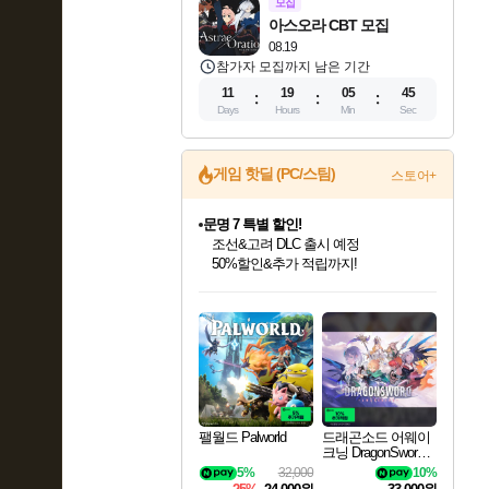
모집
아스오라 CBT 모집
08.19
참가자 모집까지 남은 기간
11
19
05
44
Days
Hours
Min
Sec
게임 핫딜 (PC/스팀)
스토어+
문명 7 특별 할인!
조선&고려 DLC 출시 예정
50%할인&추가 적립까지!
인벤게임즈 8월 특별 할인!
드래곤소드: 어웨이크닝 입점!
마블 투혼 파이팅 소울즈 정식출시!
귀무자: 검의 길 예약 판매 중!
비스트 오브 리인카네이션 정식 출시!
커세어 코브 출시 기념 할인!
더 렐릭 퍼스트 가디언 정식 출시
베데스다 40주년 기념 할인 중!
캡콤 프렌차이즈 할인 진행 중!
캡콤 일부 상품 상시 할인
스타워즈 은하계 레이서
로블록스 기프트 카드 공식 입점
인기 퍼블리셔 모음!
스팀으로 만나는 드래곤소드!
마블 히어로 총 출동&화려한 격투!
10% 할인과
게임프릭 신작 IP
해적'섬'을 발전시키자!
설화x하드코어 액션!
베데스다의 명작들을
몬헌, 바하 등 인기 IP를
몬헌 와일즈 & 드래곤즈 도그마2
인벤게임즈에서 10% 추가 적립
Robux를 가장 안전하고
최대 90% 할인가를 만나보세요!
네이버혜택과 함께 만나보세요!
네이버 포인트 혜택까지!
이니&베니 혜택까지!
네이버 혜택가와 함께 예약하세요!
할인&네이버혜택으로 만나보세요!
네이버페이 혜택과 만나보세요!
40주년 프로모션으로 만나보세요!
할인가에 만나보세요!
일부 에디션 상시 할인!
혜택으로 예약 판매 중
편안하게 충전하세요
팰월드 Palworld
드래곤소드 어웨이
크닝 DragonSword A
wakening
5%
32,000
10%