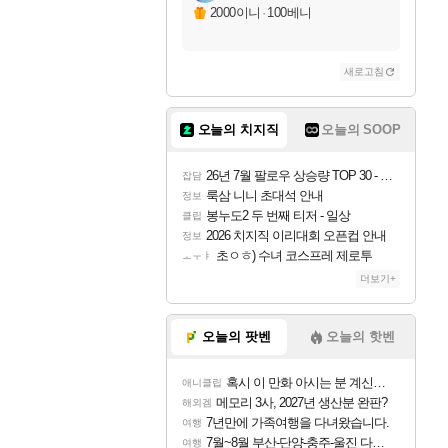
2000이니
·
100베니
새로고침
오늘의 치지직
오늘의 SOOP
26년 7월 팔로우 상승량 TOP 30 - 월간 치지직
잡담
룩삼 니니 초대석 안내
정보
봉누도2 두 번째 티저 - 일상
클립
2026 치지직 이리대회 오픈컵 안내
정보
초ㅇㅎ) 수녀 코스프레 제로투
ㅗㅜㅑ
더보기+
오늘의 팟벤
오늘의 핫벤
혹시 이 만화 아시는 분 계신가요
애니클립
메모리 3사, 2027년 생산분 완판?
해외겜
7년만에 가족여행을 다녀왔습니다.
여행
7월~8월 부산-단양-충주-울진 다녀왔어요~
여행