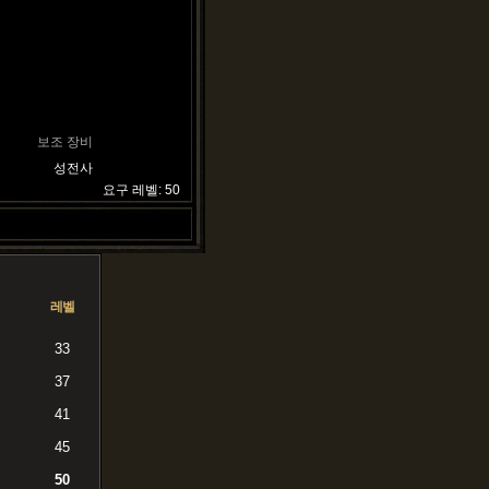
보조 장비
성전사
요구 레벨: 50
레벨
33
37
41
45
50