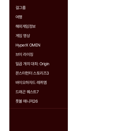
걸그룹
여행
해외게임정보
게임 영상
HyperX OMEN
브이 라이징
일곱 개의 대죄: Origin
몬스터헌터 스토리즈3
바이오하자드 레퀴엠
드래곤 퀘스트7
풋볼 매니저26