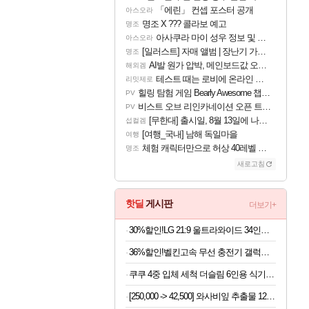
「에린」 컨셉 포스터 공개
아스오라
명조 X ??? 콜라보 예고
명조
아사쿠라 마이 성우 정보 및 주요 필모
아스오라
[일러스트] 자매 앨범 | 장난기 가득한 오후의 공원 (리메이크판)
명조
AI발 원가 압박, 메인보드값 오르나
해외겜
테스트 때는 로비에 온라인 기능이 있는데
리밋제로
힐링 탐험 게임 Bearly Awesome 챕터 1 트레일러
PV
비스트 오브 리인카네이션 오픈 트레일러
PV
[무한대] 출시일, 8월 13일에 나오나
섭컬겜
[여행_국내] 남해 독일마을
여행
체험 캐릭터만으로 허상 40레벨 하이와티아 5분 컷!｜에이메스·린네·모니에 명함
명조
새로고침
핫딜
게시판
더보기+
30%할인!LG 21:9 울트라와이드 34인치 모니터
36%할인!벨킨고속 무선 충전기 갤럭시S26 아이폰17 호환
쿠쿠 4중 입체 세척 더슬림 6인용 식기세척기 CDW-D0620TWE
[250,000 -> 42,500] 와사비잎 추출물 120정 x 2개