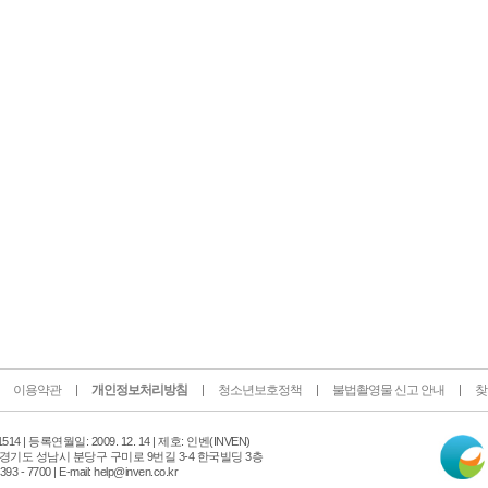
이용약관
개인정보처리방침
청소년보호정책
불법촬영물 신고 안내
찾
인
14 |
등록연월일: 2009. 12. 14 | 제호: 인벤
(INVEN)
터
 경기도 성남시 분당구 구미로 9번길 3-4 한국빌딩 3층
넷
 - 7700 | E-mail: help@inven.co.kr
신