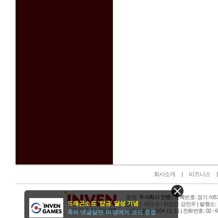
인벤 공식 미디어 파트너 및 제휴 파트너
회사소개
비즈니스
명칭:
주식회사 인벤
| 등록번호: 경기 아515
드래곤소드 '압긍' 달성 기념
발행인: 박규상 | 편집인: 강민우 |
발행소:
발행연월일: 2004 11. 11 |
전화번호: 02 - 6393
축하 댓글달면 10 명에게 코드 증정