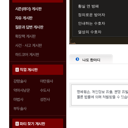
황실 연 방패
시즌(래더) 게시판
정의로운 방어자
자유 게시판
인내하는 수호자
질문과 답변 게시판
열성의 수호자
확장팩 게시판
사건 · 사고 게시판
하드코어 게시판
나도 한마디
직업 게시판
강령술사
야만용사
악마사냥꾼
수도사
마법사
성전사
부두술사
파티 찾기 게시판