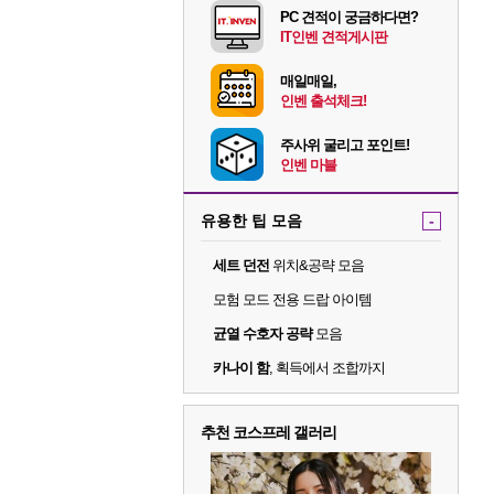
PC 견적이 궁금하다면?
IT인벤 견적게시판
매일매일,
인벤 출석체크!
주사위 굴리고 포인트!
인벤 마블
유용한 팁 모음
-
세트 던전
위치&공략 모음
모험 모드 전용 드랍 아이템
균열 수호자 공략
모음
카나이 함
, 획득에서 조합까지
추천 코스프레 갤러리