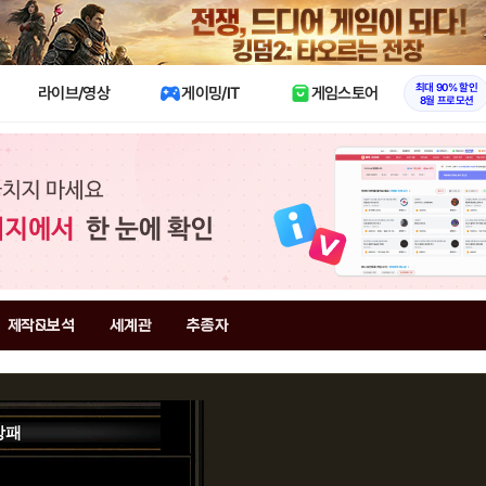
X
최대 90% 할인
라이브/영상
게이밍/IT
게임스토어
8월 프로모션
제작&보석
세계관
추종자
방패