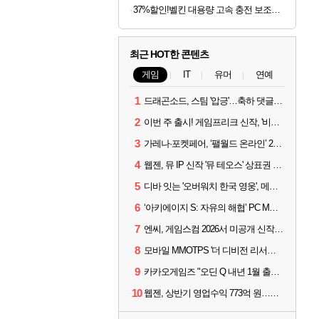
37%할인!벨킨 대용량 고속 충전 보조배터리
최근 HOT한 콘텐츠
게임
IT
유머
연예
1
드래곤소드, 스팀 '압긍'…축하 댓글 달고 게임 코드 받자!
2
이번 주 출시! 게임프리크 신작, '비스트 오브 리인카네이션'
3
가레나·포켓페어, ‘팰월드 온라인’ 2026년 출시 예고
4
웹젠, 뮤 IP 신작 '뮤 테오스' 상표권 출원
5
디바 잇는 '오버워치 한국 영웅', 메카 파일럿 디몬 나온다
6
‘아키에이지 S: 자유의 해협’ PC MMORPG로 개발한다
7
엔씨, 게임스컴 2026서 미공개 신작 최초 공개
8
모바일 MMOTPS '더 디비전 리서전스', 6일 스팀에도 출시
9
카카오게임즈 "오딘 Q 내년 1월 출시, 연기는 없다"
10
웹젠, 상반기 영업수익 773억 원…순이익 89% 증가