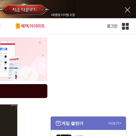
혜택.아이마트
로그인
인
벤
전
체
사
이
트
맵
게임 캘린더
더보기+