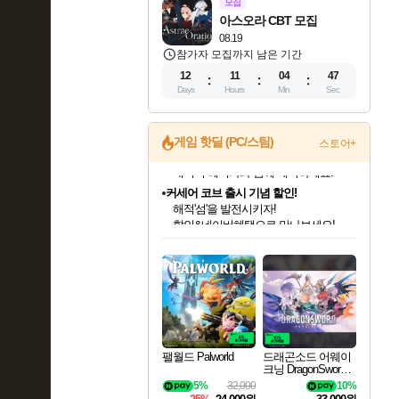
모집
아스오라 CBT 모집
08.19
참가자 모집까지 남은 기간
12
11
04
46
Days
Hours
Min
Sec
게임 핫딜 (PC/스팀)
스토어+
커세어 코브 출시 기념 할인!
해적'섬'을 발전시키자!
할인&네이버혜택으로 만나보세요!
인벤게임즈 8월 특별 할인!
드래곤소드: 어웨이크닝 입점!
문명 7 특별 할인!
귀무자: 검의 길 예약 판매 중!
비스트 오브 리인카네이션 정식 출시!
더 렐릭 퍼스트 가디언 정식 출시
베데스다 40주년 기념 할인 중!
마블 투혼 파이팅 소울즈 예약 판매 중!
캡콤 프렌차이즈 할인 진행 중!
캡콤 일부 상품 상시 할인
스타워즈 은하계 레이서
로블록스 기프트 카드 공식 입점
인기 퍼블리셔 모음!
스팀으로 만나는 드래곤소드!
조선&고려 DLC 출시 예정
10% 할인과
게임프릭 신작 IP
설화x하드코어 액션!
베데스다의 명작들을
마블 히어로 총 출동&화려한 격투!
몬헌, 바하 등 인기 IP를
몬헌 와일즈 & 드래곤즈 도그마2
인벤게임즈에서 10% 추가 적립
Robux를 가장 안전하고
최대 90% 할인가를 만나보세요!
네이버혜택과 함께 만나보세요!
50%할인&추가 적립까지!
이니&베니 혜택까지!
네이버 혜택가와 함께 예약하세요!
네이버페이 혜택과 만나보세요!
40주년 프로모션으로 만나보세요!
네이버 포인트 혜택까지!
할인가에 만나보세요!
일부 에디션 상시 할인!
혜택으로 예약 판매 중
편안하게 충전하세요
팰월드 Palworld
드래곤소드 어웨이
크닝 DragonSword A
wakening
5%
32,000
10%