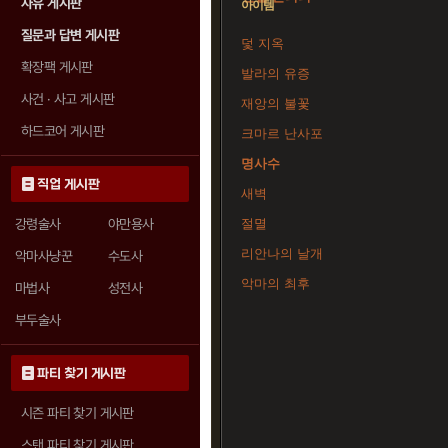
자유 게시판
아이템
질문과 답변 게시판
덫 지옥
확장팩 게시판
발라의 유증
사건 · 사고 게시판
재앙의 불꽃
하드코어 게시판
크마르 난사포
명사수
직업 게시판
새벽
강령술사
야만용사
절멸
리안나의 날개
악마사냥꾼
수도사
악마의 최후
마법사
성전사
부두술사
파티 찾기 게시판
시즌 파티 찾기 게시판
스탠 파티 찾기 게시판