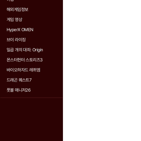
해외게임정보
게임 영상
HyperX OMEN
브이 라이징
일곱 개의 대죄: Origin
몬스터헌터 스토리즈3
바이오하자드 레퀴엠
드래곤 퀘스트7
풋볼 매니저26