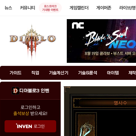
로스트아크
뉴스
커뮤니티
게임캘린더
게이머존
라이브/
기대평 이벤트
가이드
직업
기술계산기
기술&룬석
아이템
제작
디아블로3 인벤
명사수
로그인하고
출석보상
받으세요!
로그인