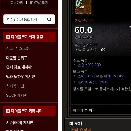
회원가입
ID/PW 찾기
전설 손쇠뇌
60.0
디아블로3 화제 집중
초당 공격력
무기 공격력
11
정보 · 뉴스 모음
초당 공격 횟수
1.60
대균열 순위표
주요 속성
민첩 +203-239
유저 정보 게시판
보조 속성
언데드에게 주는 피해 +5-10%
팁과 노하우 게시판
무작위 속성 +4가지
치지직 팟벤
망자를 무덤으로 돌려보내기에 적합합
SOOP 게시판
획득처:
제작
디아블로3 커뮤니티
시즌(래더) 게시판
전설 손쇠뇌