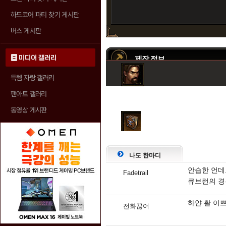
하드코어 파티 찾기 게시판
버스 게시판
미디어 갤러리
제작 정보
득템 자랑 갤러리
팬아트 갤러리
대장장이 6등급 (명인)
동영상 게시판
나도 한마디
안습한 언데
Fadetrail
큐브런의 경
하얀 활 이
전화끊어