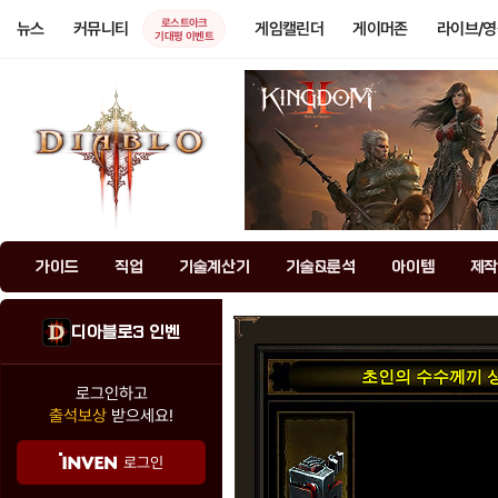
로스트아크
뉴스
커뮤니티
게임캘린더
게이머존
라이브/
기대평 이벤트
가이드
직업
기술계산기
기술&룬석
아이템
제작
디아블로3 인벤
초인의 수수께끼 
로그인하고
출석보상
받으세요!
로그인