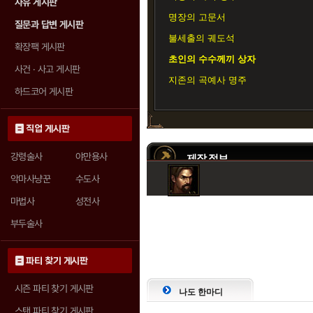
자유 게시판
명장의 고문서
질문과 답변 게시판
불세출의 궤도석
확장팩 게시판
초인의 수수께끼 상자
사건 · 사고 게시판
지존의 곡예사 명주
하드코어 게시판
직업 게시판
강령술사
야만용사
제작 정보
악마사냥꾼
수도사
마법사
성전사
대장장이 11등급 (초인)
부두술사
기본 제조법
파티 찾기 게시판
시즌 파티 찾기 게시판
나도 한마디
스탠 파티 찾기 게시판