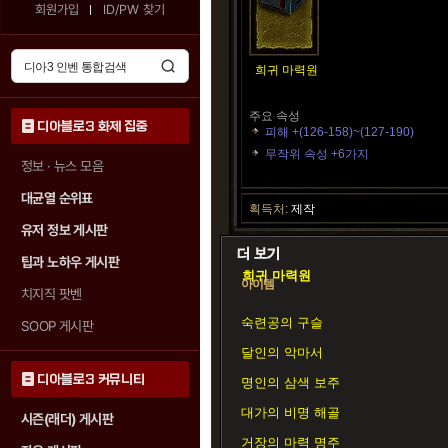
회원가입
ID/PW 찾기
희귀 마력원
주요 속성
디아블로3 화제 집중
피해 +(126-158)~(127-190)
무작위 속성 +6가지
정보 · 뉴스 모음
대균열 순위표
획득처:
제작
유저 정보 게시판
팁과 노하우 게시판
희귀 마력원
아이템
치지직 팟벤
숙련공의 구슬
SOOP 게시판
달인의 악마서
디아블로3 커뮤니티
명인의 삼색 보주
대가의 비명 해골
시즌(래더) 게시판
거장의 마력 명주