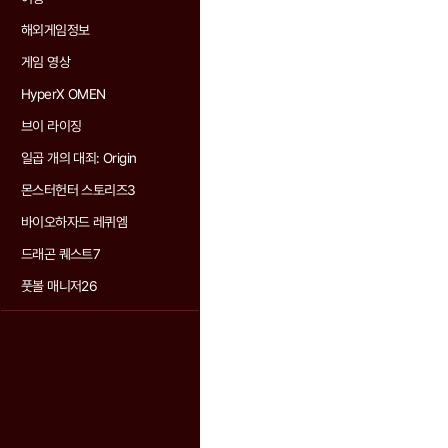
해외게임정보
게임 영상
HyperX OMEN
브이 라이징
일곱 개의 대죄: Origin
몬스터헌터 스토리즈3
바이오하자드 레퀴엠
드래곤 퀘스트7
풋볼 매니저26