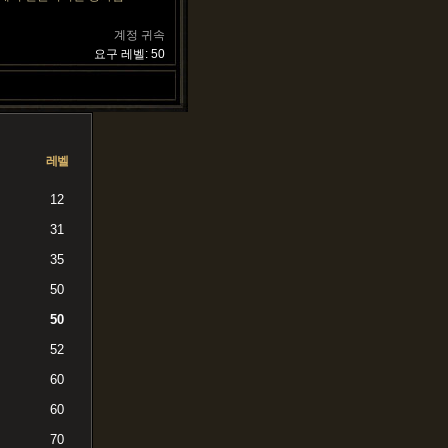
계정 귀속
요구 레벨: 50
레벨
12
31
35
50
50
52
60
60
70