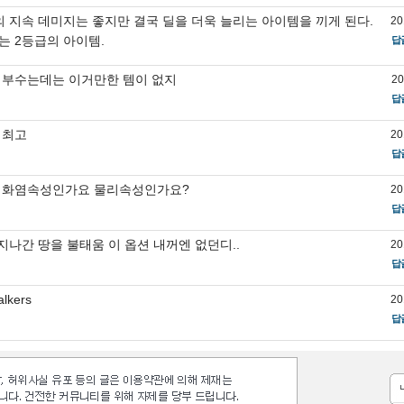
의 지속 데미지는 좋지만 결국 딜을 더욱 늘리는 아이템을 끼게 된다.
20
는 2등급의 아이템.
답
 부수는데는 이거만한 템이 없지
20
답
 최고
20
답
 화염속성인가요 물리속성인가요?
20
답
.지나간 땅을 불태움 이 옵션 내꺼엔 없던디..
20
답
alkers
20
답