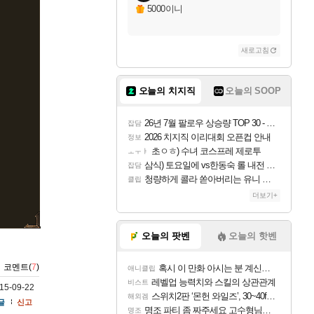
5000이니
새로고침
오늘의 치지직
오늘의 SOOP
26년 7월 팔로우 상승량 TOP 30 - 월간 치지직
잡담
2026 치지직 이리대회 오픈컵 안내
정보
초ㅇㅎ) 수녀 코스프레 제로투
ㅗㅜㅑ
삼식) 토요일에 vs한동숙 롤 내전 예정
잡담
청량하게 콜라 쏟아버리는 유니 ㅋㅋㅋ
클립
더보기+
오늘의 팟벤
오늘의 핫벤
코멘트(
7
)
혹시 이 만화 아시는 분 계신가요
애니클립
레벨업 능력치와 스킬의 상관관계
비스트
15-09-22
스위치2판 ‘몬헌 와일즈’, 30~40fps 목표 추정
해외겜
글
신고
명조 파티 좀 짜주세요 고수형님들…
명조