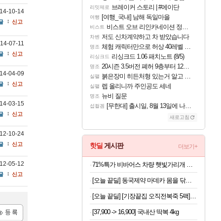
브레이커 스토리 | #에이단
리밋제로
14-10-14
[여행_국내] 남해 독일마을
여행
글
신고
비스트 오브 리인카네이션 정보/공략글 모음
비스트
저도 신차계약하고 차 받았습니다
차벤
14-07-11
체험 캐릭터만으로 허상 40레벨 하이와티아 5분 컷!｜에이메스·린네·모니에 명함
명조
글
신고
리싱크드 1.06 패치노트 (8/5)
리싱크드
20시즌 3.5버전 폐허 9층부터 12층까지 클리어 조합 | 죽음의 노래와 바닷속 폐허 |
명조
14-04-09
붉은장미 히든처형 있는거 알고 있었음?
실팰
글
신고
렙 올리니까 주인공도 세네
실팰
뉴비 질문
명조
14-03-15
[무한대] 출시일, 8월 13일에 나오나
섭컬겜
글
신고
새로고침
12-10-24
글
신고
핫딜
게시판
더보기+
12-05-12
71%특가 비바어스 차량 햇빛가리개 광반사코팅 썬블록 우산, 암막블랙, 1개
글
신고
[오늘 끝딜] 동국제약 마데카 몸을 닦자 데오 쿨시트 15매 5개, 10개 택1 / 겨드랑이 쿨링시트 샤워 땀티슈 머스크향
[오늘 끝딜] [기장끝집 오직전복죽 5팩] 전복내장 간편 밀키트 영양식 아침식사대용
[37,900 -> 16,900] 국내산 딱복 4kg