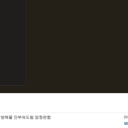
 방해물 안부숴도됨 엄청편함
20
답