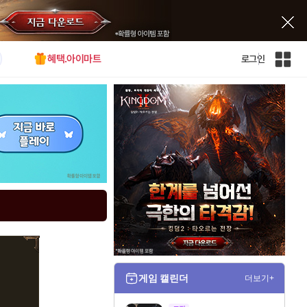
혜택.아이마트
로그인
인
벤
전
체
사
이
트
맵
게임 캘린더
더보기+