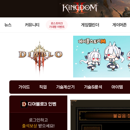
로스트아크
뉴스
커뮤니티
게임캘린더
게이머존
기대평 이벤트
가이드
직업
기술계산기
기술&룬석
아이템
디아블로3 인벤
불걸음 
로그인하고
출석보상
받으세요!