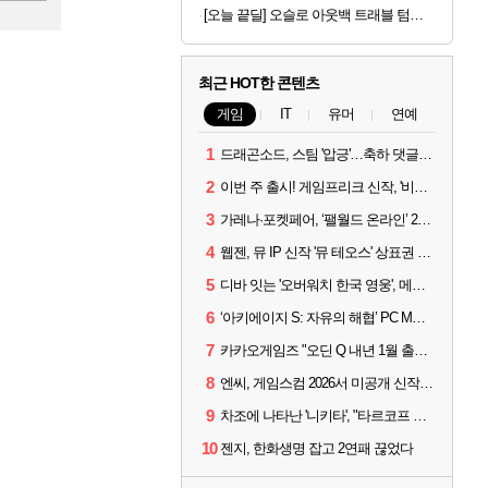
록
[오늘 끝딜] 오슬로 아웃백 트래블 텀블러 350ml, 아이보리
최근 HOT한 콘텐츠
게임
IT
유머
연예
1
드래곤소드, 스팀 '압긍'…축하 댓글 달고 게임 코드 받자!
2
이번 주 출시! 게임프리크 신작, '비스트 오브 리인카네이션'
3
가레나·포켓페어, ‘팰월드 온라인’ 2026년 출시 예고
4
웹젠, 뮤 IP 신작 '뮤 테오스' 상표권 출원
5
디바 잇는 '오버워치 한국 영웅', 메카 파일럿 디몬 나온다
6
‘아키에이지 S: 자유의 해협’ PC MMORPG로 개발한다
7
카카오게임즈 "오딘 Q 내년 1월 출시, 연기는 없다"
8
엔씨, 게임스컴 2026서 미공개 신작 최초 공개
9
차조에 나타난 '니키타', "타르코프 PvE 프레스티지 연내 출시 목표"
10
젠지, 한화생명 잡고 2연패 끊었다