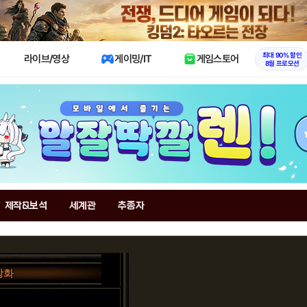
X
최대 90% 할인
라이브/영상
게이밍/IT
게임스토어
8월 프로모션
제작&보석
세계관
추종자
장화