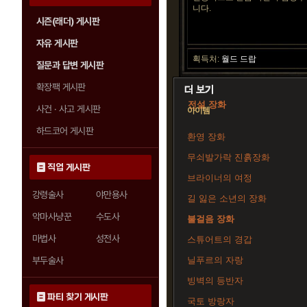
니다.
시즌(래더) 게시판
자유 게시판
획득처:
월드 드랍
질문과 답변 게시판
확장팩 게시판
전설 장화
사건 · 사고 게시판
아이템
하드코어 게시판
환영 장화
무쇠발가락 진흙장화
직업 게시판
브라이너의 여정
강령술사
야만용사
길 잃은 소년의 장화
악마사냥꾼
수도사
불걸음 장화
마법사
성전사
스튜어트의 경갑
부두술사
닐푸르의 자랑
빙벽의 등반자
파티 찾기 게시판
국토 방랑자