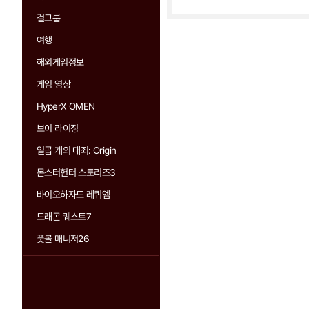
걸그룹
여행
해외게임정보
게임 영상
HyperX OMEN
브이 라이징
일곱 개의 대죄: Origin
몬스터헌터 스토리즈3
바이오하자드 레퀴엠
드래곤 퀘스트7
풋볼 매니저26