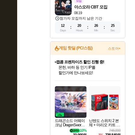
모집
아스오라 CBT 모집
08.19
참가자 모집까지 남은 기간
12
20
26
24
Days
Hours
Min
Sec
게임 핫딜 (PC/스팀)
스토어+
캡콤 프렌차이즈 할인 진행 중!
몬헌, 바하 등 인기 IP를
할인가에 만나보세요!
인벤게임즈 8월 특별 할인!
드래곤소드: 어웨이크닝 입점!
문명 7 특별 할인!
귀무자: 검의 길 예약 판매 중!
비스트 오브 리인카네이션 정식 출시!
커세어 코브 출시 기념 할인!
더 렐릭 퍼스트 가디언 정식 출시
베데스다 40주년 기념 할인 중!
마블 투혼 파이팅 소울즈 예약 판매 중!
캡콤 일부 상품 상시 할인
스타워즈 은하계 레이서
로블록스 기프트 카드 공식 입점
인기 퍼블리셔 모음!
스팀으로 만나는 드래곤소드!
조선&고려 DLC 출시 예정
10% 할인과
게임프릭 신작 IP
해적'섬'을 발전시키자!
설화x하드코어 액션!
베데스다의 명작들을
마블 히어로 총 출동&화려한 격투!
몬헌 와일즈 & 드래곤즈 도그마2
인벤게임즈에서 10% 추가 적립
Robux를 가장 안전하고
최대 90% 할인가를 만나보세요!
네이버혜택과 함께 만나보세요!
50%할인&추가 적립까지!
이니&베니 혜택까지!
네이버 혜택가와 함께 예약하세요!
할인&네이버혜택으로 만나보세요!
네이버페이 혜택과 만나보세요!
40주년 프로모션으로 만나보세요!
네이버 포인트 혜택까지!
일부 에디션 상시 할인!
혜택으로 예약 판매 중
편안하게 충전하세요
드래곤소드 어웨이
닌텐도 스위치 2 본
크닝 DragonSword A
체 + 마리오 카트 월
wakening
드
10%
746,000