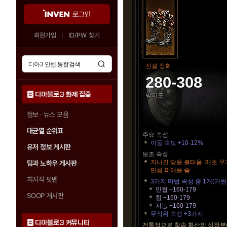
로그인
회원가입
ID/PW 찾기
전설 장화
280-308
디아블로3 화제 집중
방어도
정보 · 뉴스 모음
대균열 순위표
주요 속성
이동 속도 +10-12%
유저 정보 게시판
보조 속성
지나간 땅을 불태움. 매초 무기
팁과 노하우 게시판
만큼 피해를 줌
치지직 팟벤
3가지 마법 속성 중 1개(가변
민첩 +160-179
SOOP 게시판
힘 +160-179
지능 +160-179
무작위 속성 +3가지
디아블로3 커뮤니티
전통적으로 찰솝 화산의 심장부