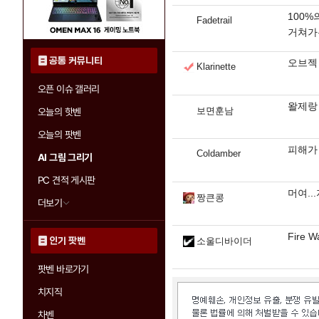
100%
Fadetrail
거쳐가
공통 커뮤니티
오브젝
Klarinette
오픈 이슈 갤러리
왈제랑
보면훈남
오늘의 핫벤
오늘의 팟벤
피해가
Coldamber
AI 그림 그리기
PC 견적 게시판
머여..
짱큰콩
더보기
Fire W
인기 팟벤
소울디바이더
팟벤 바로가기
치지직
차벤