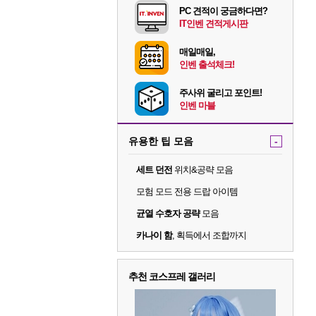
PC 견적이 궁금하다면?
IT인벤 견적게시판
매일매일,
인벤 출석체크!
주사위 굴리고 포인트!
인벤 마블
유용한 팁 모음
-
세트 던전
위치&공략 모음
모험 모드 전용 드랍 아이템
균열 수호자 공략
모음
카나이 함
, 획득에서 조합까지
추천 코스프레 갤러리