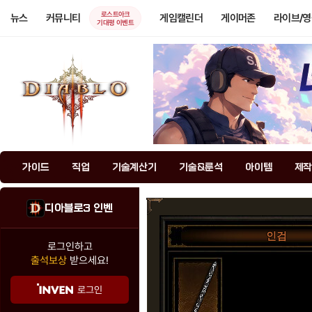
로스트아크
뉴스
커뮤니티
게임캘린더
게이머존
라이브/
기대평 이벤트
가이드
직업
기술계산기
기술&룬석
아이템
제작
디아블로3 인벤
인검
로그인하고
출석보상
받으세요!
로그인