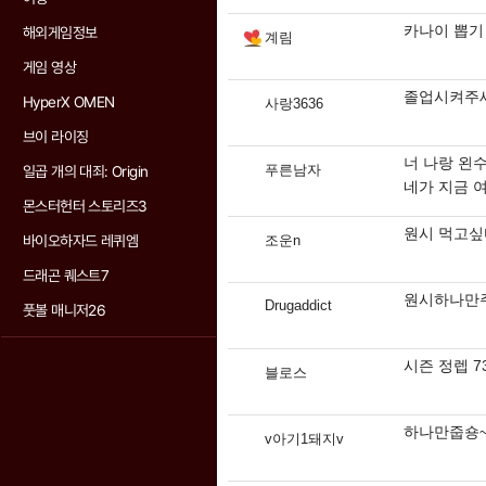
카나이 뽑기
해외게임정보
계림
게임 영상
졸업시켜주
HyperX OMEN
사랑3636
브이 라이징
너 나랑 왼
푸른남자
일곱 개의 대죄: Origin
네가 지금 
몬스터헌터 스토리즈3
원시 먹고싶
바이오하자드 레퀴엠
조운n
드래곤 퀘스트7
원시하나만
Drugaddict
풋볼 매니저26
시즌 정렙 7
블로스
하나만줍숑
v아기1돼지v