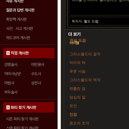
악마를 천 마리나 "몰아냈다고" 합니다
자유 게시판
질문과 답변 게시판
확장팩 게시판
획득처:
월드 드랍
사건 · 사고 게시판
하드코어 게시판
전설 도검
아이템
직업 게시판
그리스월드의 걸작
악마의 혀
강령술사
야만용사
푸른 서슬
악마사냥꾼
수도사
그리스월드의 역작
마법사
성전사
뒤틀린 검
부두술사
앙심의 칼
유언
파티 찾기 게시판
인검
시즌 파티 찾기 게시판
증오의 조각
스탠 파티 찾기 게시판