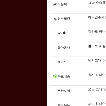
그냥 추출용
여올이
하나만주세요
인터밀란
뭐라도 하나
wando
몰라보고 갈
돌아온나
원시고대 하
뢰전드
원시 하나만
무료배송
오늘 고대 인
무한도발
제발 하나만.
호나우두