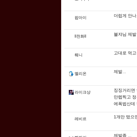
더럽게 안
팝아이
블쟈님 제발
ll천화ll
고대로 먹고싶
뤠니
제발...
멜리온
징징거리면 
라이크샹
만렙찍고 정
에폭법산데 
1개만 떴으면
레비르
제발좀 ...