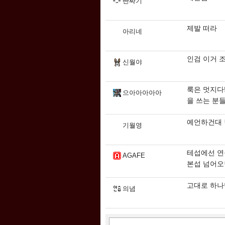
빤짜기
제발 떠라
아리네
인검 이거 
신월야
룩은 멋지다!
으아아아아아
을 쓰는 분들
예언하건대 
기월영
테섭에선 연
AGAFE
본섭 넘어오
고대로 하나
의념