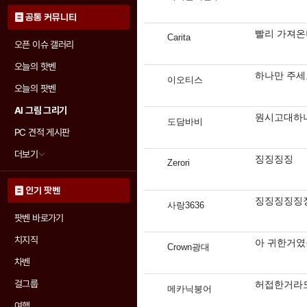
공통 커뮤니티
빨리 가져온
Carita
오픈 이슈 갤러리
오늘의 핫벤
하나만 주세
이오티스
오늘의 팟벤
AI 그림 그리기
원시고대하나
도담바비
PC 견적 게시판
더보기
징징징징
Zerori
인기 팟벤
징징징징징
사랑3636
팟벤 바로가기
치지직
아 귀한거였
Crown광대
차벤
걸그룹
허접한거라도 
메카닉붕어
여행