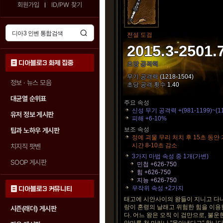
회원가입
ID/PW 찾기
전설 도검
2015.3-2501.
디아블로3 화제 집중
초당 공격력
무기 공격력
(1218-1504)
정보 · 뉴스 모음
초당 공격 횟수
1.40
대균열 순위표
주요 속성
신성 무기 공격력 +(981-1199)~(11
유저 정보 게시판
피해 +6-10%
보조 속성
팁과 노하우 게시판
정예 괴물 무리 처치 후 15초 동안
시간 8-10초 감소
치지직 팟벤
3가지 마법 속성 중 1개(가변)
SOOP 게시판
민첩 +626-750
힘 +626-750
지능 +626-750
무작위 속성 +2가지
디아블로3 커뮤니티
태고에 시안사이의 왕들이 지니고 다니던
랑이 혼령의 날래고 위험한 힘을 이
시즌(래더) 게시판
다. 어느 왕은 오직 이 검만으로, 불