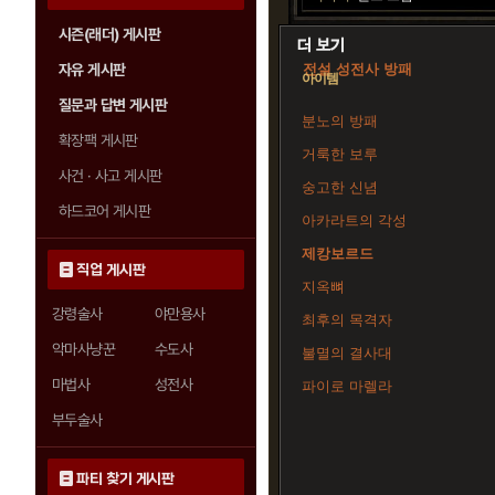
시즌(래더) 게시판
자유 게시판
전설 성전사 방패
아이템
질문과 답변 게시판
분노의 방패
확장팩 게시판
거룩한 보루
사건 · 사고 게시판
숭고한 신념
하드코어 게시판
아카라트의 각성
제캉보르드
직업 게시판
지옥뼈
강령술사
야만용사
최후의 목격자
악마사냥꾼
수도사
불멸의 결사대
마법사
성전사
파이로 마렐라
부두술사
파티 찾기 게시판