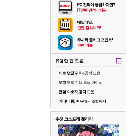
PC 견적이 궁금하다면?
IT인벤 견적게시판
매일매일,
인벤 출석체크!
주사위 굴리고 포인트!
인벤 마블
유용한 팁 모음
-
세트 던전
위치&공략 모음
모험 모드 전용 드랍 아이템
균열 수호자 공략
모음
카나이 함
, 획득에서 조합까지
추천 코스프레 갤러리