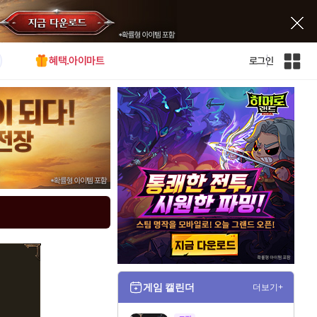
혜택.아이마트
로그인
인
벤
전
체
사
이
트
맵
게임 캘린더
더보기+