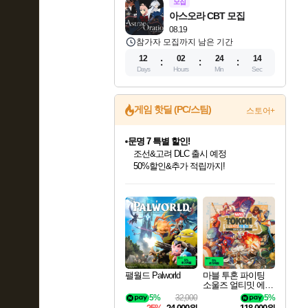
모집
아스오라 CBT 모집
08.19
참가자 모집까지 남은 기간
12
02
24
13
Days
Hours
Min
Sec
게임 핫딜 (PC/스팀)
스토어+
문명 7 특별 할인!
조선&고려 DLC 출시 예정
50%할인&추가 적립까지!
인벤게임즈 8월 특별 할인!
드래곤소드: 어웨이크닝 입점!
귀무자: 검의 길 예약 판매 중!
비스트 오브 리인카네이션 정식 출시!
커세어 코브 출시 기념 할인!
더 렐릭 퍼스트 가디언 정식 출시
베데스다 40주년 기념 할인 중!
마블 투혼 파이팅 소울즈 예약 판매 중!
캡콤 프렌차이즈 할인 진행 중!
캡콤 일부 상품 상시 할인
스타워즈 은하계 레이서
로블록스 기프트 카드 공식 입점
인기 퍼블리셔 모음!
스팀으로 만나는 드래곤소드!
10% 할인과
게임프릭 신작 IP
해적'섬'을 발전시키자!
설화x하드코어 액션!
베데스다의 명작들을
마블 히어로 총 출동&화려한 격투!
몬헌, 바하 등 인기 IP를
몬헌 와일즈 & 드래곤즈 도그마2
인벤게임즈에서 10% 추가 적립
Robux를 가장 안전하고
최대 90% 할인가를 만나보세요!
네이버혜택과 함께 만나보세요!
이니&베니 혜택까지!
네이버 혜택가와 함께 예약하세요!
할인&네이버혜택으로 만나보세요!
네이버페이 혜택과 만나보세요!
40주년 프로모션으로 만나보세요!
네이버 포인트 혜택까지!
할인가에 만나보세요!
일부 에디션 상시 할인!
혜택으로 예약 판매 중
편안하게 충전하세요
팰월드 Palworld
마블 투혼 파이팅
소울즈 얼티밋 에디
션 예약구매 MARV
5%
32,000
5%
EL Tokon Fighting S