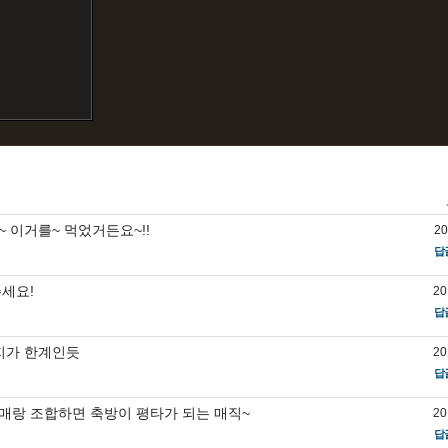
 이거를~ 먹었거든요~!!
20
답
주세요!
20
답
지가 한계인듯
20
답
매랑 조합하면 축방이 평타가 되는 매직~
20
답