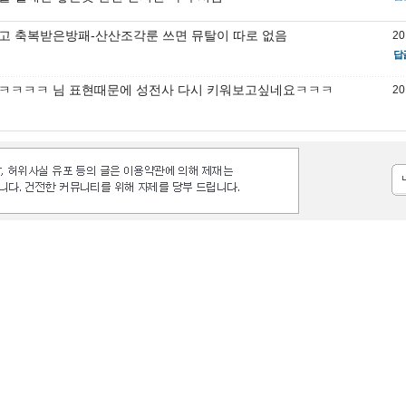
고 축복받은방패-산산조각룬 쓰면 뮤탈이 따로 없음
20
답
ㅋㅋㅋㅋ 님 표현때문에 성전사 다시 키워보고싶네요ㅋㅋㅋ
20
등