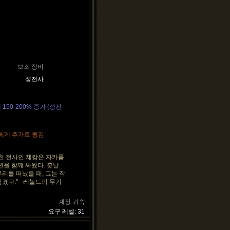
보조 장비
성전사
50-200% 증가 (성전
리에게 추가로 튕김
시한 전사인 제캉은 자카룸
년을 함께 싸웠다. 훗날
리를 떠났을 때, 그는 작
겼다." - 레놀드의 무기
계정 귀속
요구 레벨: 31