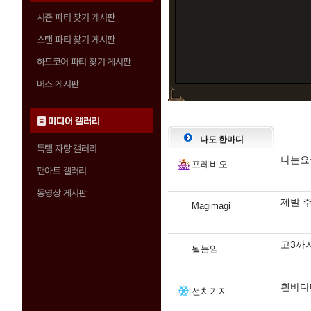
시즌 파티 찾기 게시판
스탠 파티 찾기 게시판
하드코어 파티 찾기 게시판
버스 게시판
미디어 갤러리
나도 한마디
득템 자랑 갤러리
나는요~
프레비오
팬아트 갤러리
동영상 게시판
제발 
Magimagi
고3까
될놈임
흰바다
선치기지