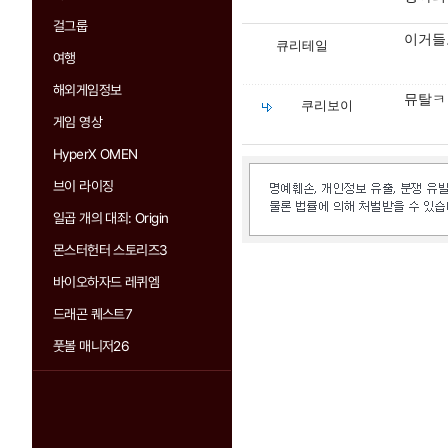
걸그룹
이거들
큐리테일
여행
해외게임정보
뮤탈ㅋ
쿠리보이
게임 영상
HyperX OMEN
브이 라이징
일곱 개의 대죄: Origin
몬스터헌터 스토리즈3
바이오하자드 레퀴엠
드래곤 퀘스트7
풋볼 매니저26