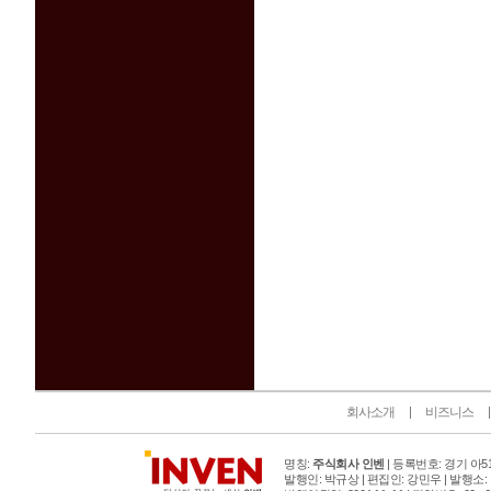
인벤 공식 미디어 파트너 및 제휴 파트너
회사소개
비즈니스
명칭:
주식회사 인벤
| 등록번호: 경기 아515
발행인: 박규상 | 편집인: 강민우 |
발행소: