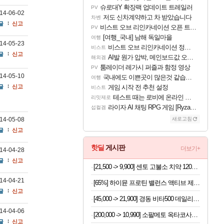
슈로대Y 확장팩 업데이트 트레일러
PV
14-06-02
저도 신차계약하고 차 받았습니다
차벤
글
신고
비스트 오브 리인카네이션 오픈 트레일러
PV
[여행_국내] 남해 독일마을
여행
14-05-23
비스트 오브 리인카네이션 정보/공략글 모음
비스트
글
신고
AI발 원가 압박, 메인보드값 오르나
해외겜
툼레이더 레가시 퍼즐과 함정 영상
PV
14-05-10
국내에도 이쁜곳이 많은것 같습니다
여행
글
신고
게임 시작 전 추천 설정
비스트
테스트 때는 로비에 온라인 기능이 있는데
리밋제로
라이자 AI 채팅 RPG 게임 [RyzaChat: AI] 공개
섭컬겜
14-05-08
새로고침
글
신고
핫딜
게시판
더보기+
14-04-28
글
신고
[21,500 -> 9,900] 센토 고불소 치약 120g x 4개
14-04-21
[65%] 하이뮨 프로틴 밸런스 액티브 제로, 밀크쉐이크, 250ml, 18개
글
신고
[45,000 -> 21,900] 경동 비타500 데일리스틱 180포
14-04-06
[200,000 -> 10,990] 소팔메토 옥타코사놀 포맨 x 2박스
글
신고