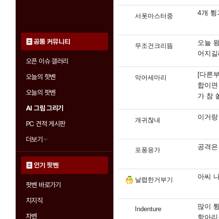
4개 
서폿마스터중
공통 커뮤니티
오늘 
무조건크리뜸
어지길래
오픈 이슈 갤러리
[다른
오늘의 핫벤
악어세마리
합이면
오늘의 팟벤
가 참 
AI 그림 그리기
이거랑 
개귀찮내
PC 견적 게시판
더보기
공격은
포풍응가
인기 팟벤
아씨 
날렵한거부기
팟벤 바로가기
치지직
많이 
Indenture
차벤
항아리