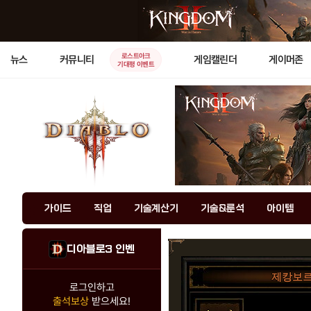
로스트아크
뉴스
커뮤니티
게임캘린더
게이머존
기대평 이벤트
가이드
직업
기술계산기
기술&룬석
아이템
디아블로3 인벤
제캉보
로그인하고
출석보상
받으세요!