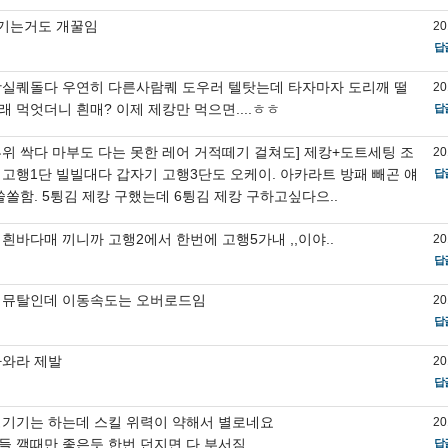
튕기는거도 개꿀임
20
답
왕실퀘돌다 우연히 다른사람퀘 도우러 텔탓는데 타자마자 도리깨 떨
20
 먹엇더니 흰매? 이제 제캉만 먹으면....ㅎㅎ
답
부위 싹다 마부도 다는 못한 레어 거적떼기 걸쳐도] 제캉+도트세팅 조
20
 고행1단 빌빌대다 갑자기 고행3단도 오케이. 아카라트 방패 빼곤 얘
답
쏠쏠함. 5튕김 제캉 구했는데 6튕김 제캉 구하고싶다으..
흰바다매 끼니까 고행2에서 한번에 고행5가내 ,,이야..
20
답
 뮤탈인데 이동속도는 오버로드임
20
답
나와라 제발
20
답
튕기기는 하는데 스킬 위력이 약해서 별로네요
20
들 깰때만 좋은듯 한번 던지면 다 부서짐
답