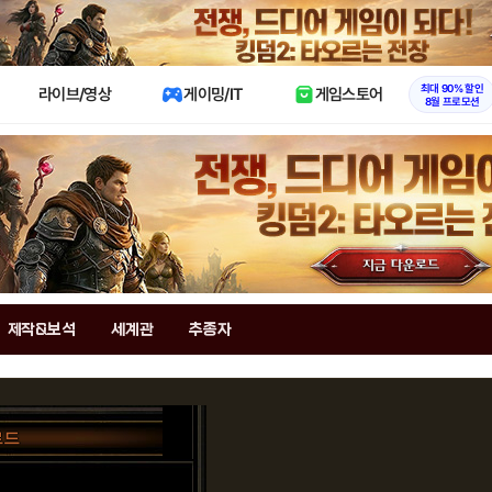
X
최대 90% 할인
라이브/영상
게이밍/IT
게임스토어
8월 프로모션
제작&보석
세계관
추종자
르드