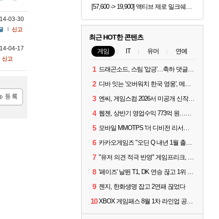
[57,600 -> 19,900] 액티브 제로 밀크쉐이크 250ml x 18개
14-03-30
글
신고
최근 HOT한 콘텐츠
14-04-17
게임
IT
유머
연예
신고
1
드래곤소드, 스팀 '압긍'…축하 댓글 달고 게임 코드 받자!
2
디바 잇는 '오버워치 한국 영웅', 메카 파일럿 디몬 나온다
3
엔씨, 게임스컴 2026서 미공개 신작 최초 공개
록
4
웹젠, 상반기 영업수익 773억 원…순이익 89% 증가
5
모바일 MMOTPS '더 디비전 리서전스', 6일 스팀에도 출시
6
카카오게임즈 "오딘 Q 내년 1월 출시, 연기는 없다"
7
"유저 의견 적극 반영" 게임프리크, 비스트 오브 리인카네이션 개선 나선다
8
'페이즈' 날뛴 T1, DK 연승 끊고 1위 지켜
9
젠지, 한화생명 잡고 2연패 끊었다
10
XBOX 게임패스 8월 1차 라인업 공개... '비스트 오브 리인카네이션' 즉시 합류