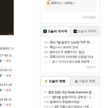
2000이니
·
100베니
새로고침
오늘의 치지직
오늘의 SOOP
26년 7월 팔로우 상승량 TOP 30 - 월간 치지직
잡담
룩삼 니니 초대석 안내
정보
코멘트(
13
)
봉누도2 두 번째 티저 - 일상
클립
17-08-11
2026 치지직 이리대회 오픈컵 안내
정보
글
신고
초ㅇㅎ) 수녀 코스프레 제로투
ㅗㅜㅑ
더보기+
15-05-13
글
신고
오늘의 팟벤
오늘의 핫벤
14-07-28
글
신고
힐링 탐험 게임 Bearly Awesome 챕터 1 트레일러
PV
챕터별 길찾기/지도 공략 (1 ~ 12장)
비스트
14-06-25
동해바다 추암해수욕장
여행
글
신고
4컷 만화 | 야간 보초는 너무 힘들어
아주프로