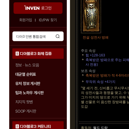
로그인
회원가입
ID/PW 찾기
전설 성전사 방패
주요 속성
디아블로3 화제 집중
힘 +128-163
축복받은 방패으로 주는 피해 1
사 전용)
정보 · 뉴스 모음
보조 속성
대균열 순위표
축복받은 방패가 적 4-6마
무작위 속성 +4가지
유저 정보 게시판
"몇 세기 전, 신비롭고 무시무
팁과 노하우 게시판
의 성전사들과 동맹을 맺고, 수 
그가 미지의 땅으로 가기 위해 무
치지직 팟벤
별 선물로 이 음산한 장방패를 남
도감
SOOP 게시판
디아블로3 커뮤니티
획득처:
월드 드랍