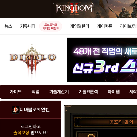
로스트아크
뉴스
커뮤니티
게임캘린더
게이머존
라이브/
기대평 이벤트
가이드
직업
기술계산기
기술&룬석
아이템
제작
디아블로3 인벤
공포의 열쇠
로그인하고
출석보상
받으세요!