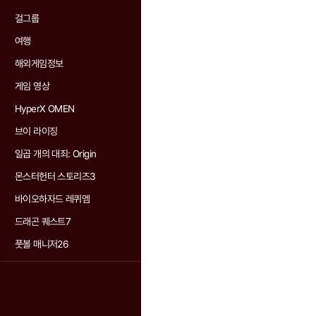
걸그룹
여행
해외게임정보
게임 영상
HyperX OMEN
브이 라이징
일곱 개의 대죄: Origin
몬스터헌터 스토리즈3
바이오하자드 레퀴엠
드래곤 퀘스트7
풋볼 매니저26