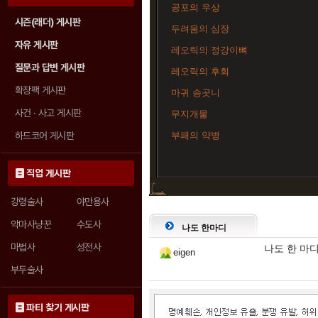
공포의 우상
시즌(래더) 게시판
두려움의 심장
자유 게시판
레오릭의 정강이뼈
질문과 답변 게시판
레오릭의 후회
확장팩 게시판
마귀 송곳니
사건 · 사고 게시판
무지개물
하드코어 게시판
부패의 약병
직업 게시판
강령술사
야만용사
악마사냥꾼
수도사
나도 한마디
마법사
성전사
나도 한 마
eigen
부두술사
파티 찾기 게시판