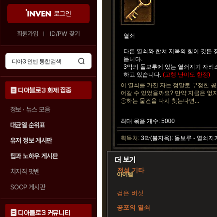
로그인
회원가입
ID/PW 찾기
열쇠
다른 열쇠와 합쳐 지옥의 힘이 깃든 
듭니다.
3막의 돌보루에 있는
열쇠지기 자리
하고 있습니다.
(고행 난이도 한정)
이 열쇠를 가진 자는 정말로 부정한 
디아블로3 화제 집중
어갈 수 있었을까요? 만약 지금은 없지
응하는 물건을 다시 찾는다면...
정보 · 뉴스 모음
최대 묶음 개수: 5000
대균열 순위표
획득처:
3막(불지옥): 돌보루 - 열쇠
유저 정보 게시판
팁과 노하우 게시판
전설 기타
치지직 팟벤
아이템
SOOP 게시판
검은 버섯
공포의 열쇠
디아블로3 커뮤니티