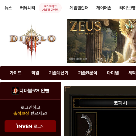
로스트아크
뉴스
커뮤니티
게임캘린더
게이머존
라이브/
기대평 이벤트
가이드
직업
기술계산기
기술&룬석
아이템
제작
디아블로3 인벤
코페시
로그인하고
출석보상
받으세요!
로그인