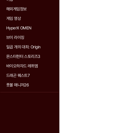
해외게임정보
게임 영상
HyperX OMEN
브이 라이징
일곱 개의 대죄: Origin
몬스터헌터 스토리즈3
바이오하자드 레퀴엠
드래곤 퀘스트7
풋볼 매니저26