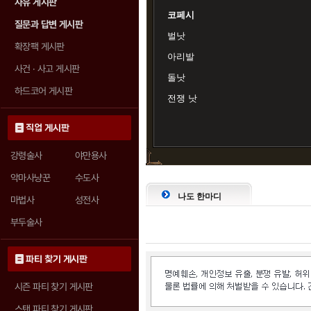
자유 게시판
코페시
질문과 답변 게시판
벌낫
확장팩 게시판
아리발
사건 · 사고 게시판
돌낫
하드코어 게시판
전쟁 낫
직업 게시판
강령술사
야만용사
악마사냥꾼
수도사
나도 한마디
마법사
성전사
부두술사
파티 찾기 게시판
시즌 파티 찾기 게시판
스탠 파티 찾기 게시판