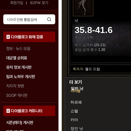
회원가입
ID/PW 찾기
낫
35.8-41.6
디아블로3 화제 집중
초당 공격력
무기 공격력
(20-23)
정보 · 뉴스 모음
초당 공격 횟수
1.30
대균열 순위표
유저 정보 게시판
획득처:
월드 드랍
팁과 노하우 게시판
치지직 팟벤
일반 낫
아이템
SOOP 게시판
하르페
디아블로3 커뮤니티
쇼텔
카마
시즌(래더) 게시판
장인 낫