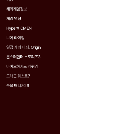
해외게임정보
게임 영상
HyperX OMEN
브이 라이징
일곱 개의 대죄: Origin
몬스터헌터 스토리즈3
바이오하자드 레퀴엠
드래곤 퀘스트7
풋볼 매니저26