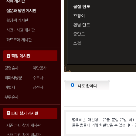
자유 게시판
굴절 단도
질문과 답변 게시판
꼬챙이
확장팩 게시판
휜날 단도
사건 · 사고 게시판
중단도
하드코어 게시판
소검
직업 게시판
강령술사
야만용사
악마사냥꾼
수도사
나도 한마디
마법사
성전사
부두술사
파티 찾기 게시판
시즌 파티 찾기 게시판
스탠 파티 찾기 게시판