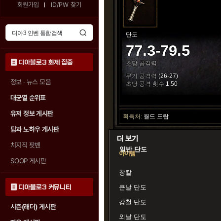
회원가입
ID/PW 찾기
단도
77.3-79.5
디아블로3 화제 집중
초당 공격력
무기 공격력
(26-27)
정보 · 뉴스 모음
초당 공격 횟수
1.50
대균열 순위표
유저 정보 게시판
획득처:
월드 드랍
팁과 노하우 게시판
치지직 팟벤
일반 단도
아이템
SOOP 게시판
창칼
디아블로3 커뮤니티
큰날 단도
강철 단도
시즌(래더) 게시판
외날 단도