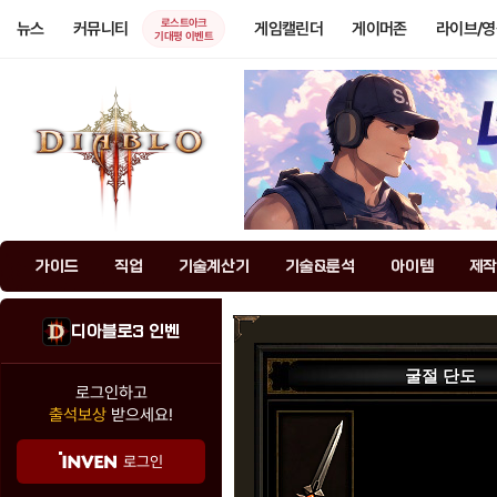
로스트아크
뉴스
커뮤니티
게임캘린더
게이머존
라이브/
기대평 이벤트
가이드
직업
기술계산기
기술&룬석
아이템
제작
디아블로3 인벤
굴절 단도
로그인하고
출석보상
받으세요!
로그인