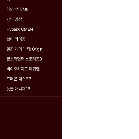
해외게임정보
게임 영상
HyperX OMEN
브이 라이징
일곱 개의 대죄: Origin
몬스터헌터 스토리즈3
바이오하자드 레퀴엠
드래곤 퀘스트7
풋볼 매니저26