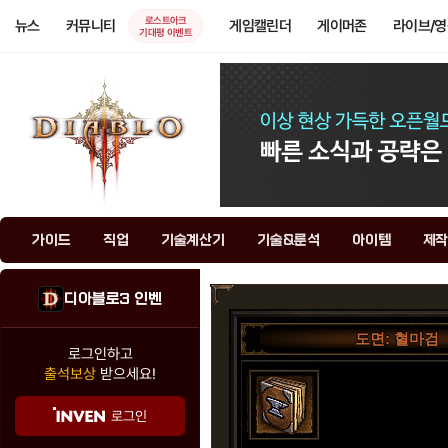
로스트아크
뉴스
커뮤니티
게임캘린더
게이머존
라이브/
기대평 이벤트
가이드
직업
기술계산기
기술&룬석
아이템
제작
디아블로3 인벤
도면: 혈마검
로그인하고
출석보상
받으세요!
로그인