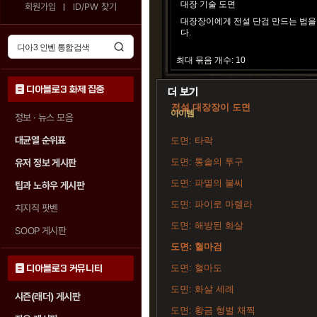
대장 기술 도면
회원가입
ID/PW 찾기
대장장이에게 전설 단검 만드는 법을
다.
최대 묶음 개수: 10
디아블로3 화제 집중
전설 대장장이 도면
아이템
정보 · 뉴스 모음
대균열 순위표
도면: 타락
도면: 통솔의 투구
유저 정보 게시판
도면: 파멸의 불씨
팁과 노하우 게시판
도면: 파이로 마렐라
치지직 팟벤
도면: 해방된 화살
SOOP 게시판
도면: 혈마검
도면: 혈마도
디아블로3 커뮤니티
도면: 화살 세례
시즌(래더) 게시판
도면: 황금 형벌 채찍