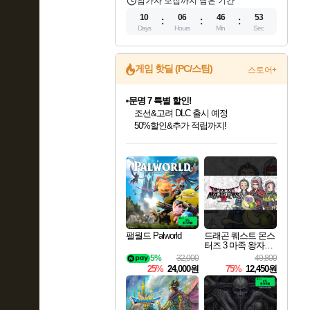
참가자 모집까지 남은 기간
10
06
46
52
Days
Hours
Min
Sec
게임 핫딜 (PC/스팀)
스토어+
마블 투혼 파이팅 소울즈 정식출시!
마블 히어로 총 출동&화려한 격투!
네이버 포인트 혜택까지!
인벤게임즈 8월 특별 할인!
드래곤소드: 어웨이크닝 입점!
문명 7 특별 할인!
귀무자: 검의 길 예약 판매 중!
비스트 오브 리인카네이션 정식 출시!
커세어 코브 출시 기념 할인!
더 렐릭 퍼스트 가디언 정식 출시
베데스다 40주년 기념 할인 중!
캡콤 프렌차이즈 할인 진행 중!
캡콤 일부 상품 상시 할인
스타워즈 은하계 레이서
로블록스 기프트 카드 공식 입점
인기 퍼블리셔 모음!
스팀으로 만나는 드래곤소드!
조선&고려 DLC 출시 예정
10% 할인과
게임프릭 신작 IP
해적'섬'을 발전시키자!
설화x하드코어 액션!
베데스다의 명작들을
몬헌, 바하 등 인기 IP를
몬헌 와일즈 & 드래곤즈 도그마2
인벤게임즈에서 10% 추가 적립
Robux를 가장 안전하고
최대 90% 할인가를 만나보세요!
네이버혜택과 함께 만나보세요!
50%할인&추가 적립까지!
이니&베니 혜택까지!
네이버 혜택가와 함께 예약하세요!
할인&네이버혜택으로 만나보세요!
네이버페이 혜택과 만나보세요!
40주년 프로모션으로 만나보세요!
할인가에 만나보세요!
일부 에디션 상시 할인!
혜택으로 예약 판매 중
편안하게 충전하세요
팰월드 Palworld
드래곤 퀘스트 몬스
터즈 3 마족 왕자와
엘프의 여행 Dragon
5%
32,000
49,800
Quest Monsters The
25%
24,000원
75%
12,450원
Dark Prince