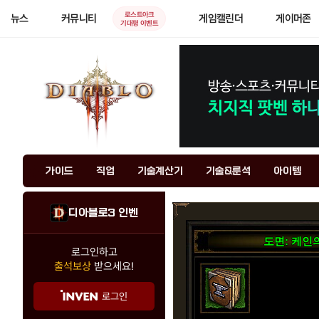
로스트아크
뉴스
커뮤니티
게임캘린더
게이머존
기대평 이벤트
가이드
직업
기술계산기
기술&룬석
아이템
디아블로3 인벤
도면: 케인
로그인하고
출석보상
받으세요!
로그인