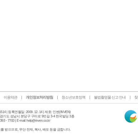
이용약관
개인정보처리방침
청소년보호정책
불법촬영물 신고 안내
찾
인
14 |
등록연월일: 2009. 12. 14 | 제호: 인벤
(INVEN)
터
 경기도 성남시 분당구 구미로 9번길 3-4 한국빌딩 3층
넷
 - 7700 | E-mail: help@inven.co.kr
신
문
 받으므로, 무단 전재, 복사, 배포 등을 금합니다.
위
원