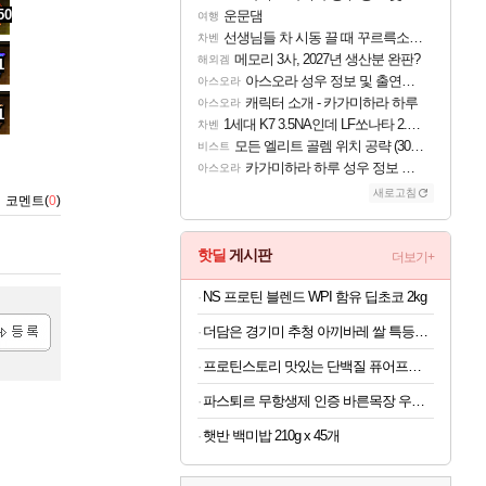
50
운문댐
여행
선생님들 차 시동 끌 때 꾸르륵소리나는데
차벤
메모리 3사, 2027년 생산분 완판?
해외겜
1
아스오라 성우 정보 및 출연작 모음
아스오라
캐릭터 소개 - 카가미하라 하루
아스오라
1
1세대 K7 3.5NA인데 LF쏘나타 2.0NA 기변하면 유류비 절약이 얼마나 될까요..?
차벤
모든 엘리트 골렘 위치 공략 (30개) - 방랑 결투가
비스트
카가미하라 하루 성우 정보 및 주요 필모
아스오라
새로고침
코멘트(
0
)
핫딜
게시판
더보기+
NS 프로틴 블렌드 WPI 함유 딥초코 2kg
더담은 경기미 추청 아끼바레 쌀 특등급 10kg
록
프로틴스토리 맛있는 단백질 퓨어프로틴7 3kg
파스퇴르 무항생제 인증 바른목장 우유 125ml x 24개
햇반 백미밥 210g x 45개