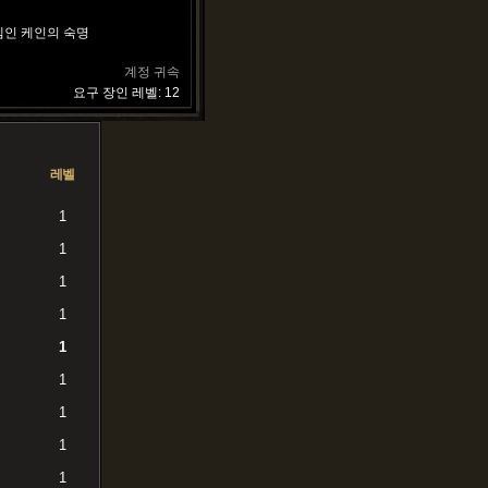
템인 케인의 숙명
계정 귀속
요구 장인 레벨: 12
레벨
1
1
1
1
1
1
1
1
1