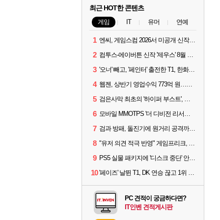
최근 HOT한 콘텐츠
게임
IT
유머
연예
1
엔씨, 게임스컴 2026서 미공개 신작 최초 공개
2
컴투스-에이버튼 신작 '제우스' 8월 26일 출시…"모두를 위한 경쟁"
3
'오너' 빼고, '페인터' 출전한 T1, 한화생명에 패배
4
웹젠, 상반기 영업수익 773억 원…순이익 89% 증가
5
검은사막 최초의 '하이퍼 부스트', 직접 해봤습니다
6
모바일 MMOTPS '더 디비전 리서전스', 6일 스팀에도 출시
7
검과 방패, 돌진기에 원거리 공격까지? 오버워치 '디몬' 플레이 영상
8
"유저 의견 적극 반영" 게임프리크, 비스트 오브 리인카네이션 개선 나선다
9
PS5 실물 패키지에 '디스크 중단' 안내 스티커 붙었다
10
'페이즈' 날뛴 T1, DK 연승 끊고 1위 지켜
PC 견적이 궁금하다면?
IT인벤 견적게시판