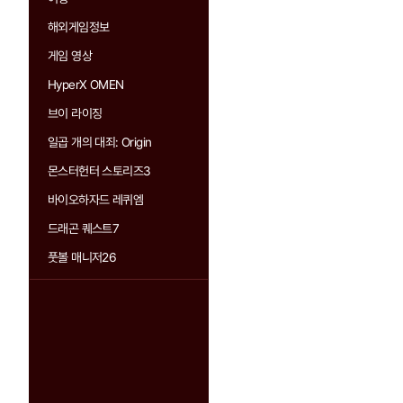
해외게임정보
게임 영상
HyperX OMEN
브이 라이징
일곱 개의 대죄: Origin
몬스터헌터 스토리즈3
바이오하자드 레퀴엠
드래곤 퀘스트7
풋볼 매니저26