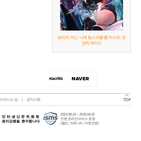
승리의 여신: 니케 팀스파클-륨 마스트: 로
망틱 메이드
아오시는 길
공지사항
2023.08.26 ~ 2026.08.25
인벤 온라인서비스 운영
(웹진, 커뮤니티, 마켓인벤)