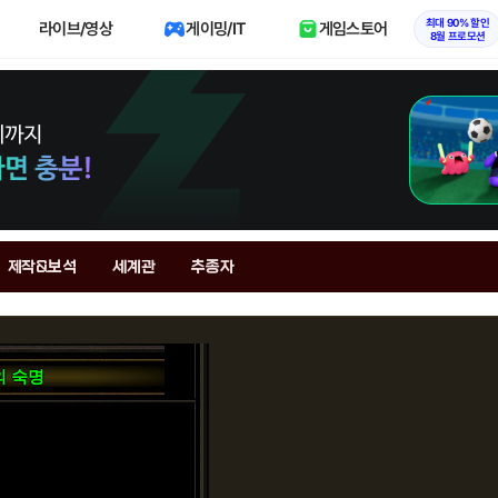
최대 90% 할인
라이브/영상
게이밍/IT
게임스토어
8월 프로모션
제작&보석
세계관
추종자
의 숙명