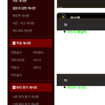
자유 게시판
질문과 답변 게시판
확장팩 게시판
완성품
사건 · 사고 게시판
70
하드코어 게시판
케인의 통찰력
직업 게시판
강령술사
야만용사
악마사냥꾼
수도사
마법사
성전사
부두술사
70
파티 찾기 게시판
케인의 대서인
시즌 파티 찾기 게시판
스탠 파티 찾기 게시판