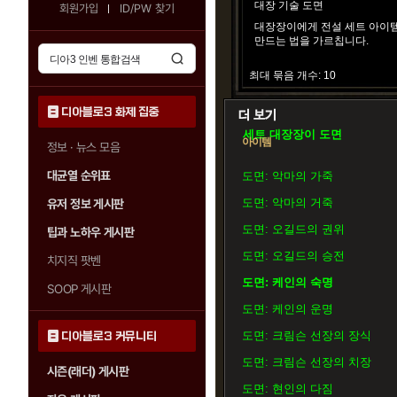
대장 기술 도면
회원가입
ID/PW 찾기
대장장이에게 전설 세트 아이
만드는 법을 가르칩니다.
최대 묶음 개수: 10
디아블로3 화제 집중
세트 대장장이 도면
아이템
정보 · 뉴스 모음
대균열 순위표
도면: 악마의 가죽
도면: 악마의 거죽
유저 정보 게시판
도면: 오길드의 권위
팁과 노하우 게시판
도면: 오길드의 승전
치지직 팟벤
도면: 케인의 숙명
SOOP 게시판
도면: 케인의 운명
도면: 크림슨 선장의 장식
디아블로3 커뮤니티
도면: 크림슨 선장의 치장
시즌(래더) 게시판
도면: 현인의 다짐