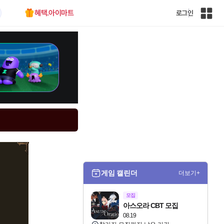
혜택.아이마트
로그인
인
벤
전
체
사
이
트
맵
게임 캘린더
더보기+
모집
아스오라 CBT 모집
08.19