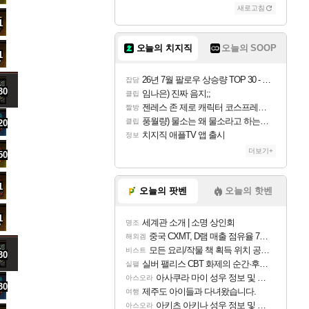
새로고침
1
오늘의 치지직
오늘의 SOOP
1
26년 7월 팔로우 상승량 TOP 30 - 월간 치지직
잡담
30
임나은) 진짜 음지;;
클립
젠레스 존 제로 캐릭터 코스프레한 꽁주
짤방
풍월량) 물소는 왜 물소라고 하는거야? 아! 그만 ㅋㅋ 알았어 ㅋㅋ
클립
20
치지직 애플TV 앱 출시
정보
더보기+
50
1
오늘의 팟벤
오늘의 핫벤
1
세계관 소개 | 소명 상인회
명조
중국 CXMT, D램 매출 점유율 7%…글로벌 4위로 부상
해외겜
모든 요리/작물 책 획득 위치 공략 (36개) - 미식가 도전과제
비스트
30
실버 팰리스 CBT 화제의 순간·후기 모음
실팰
아사쿠라 마이 성우 정보 및 주요 필모
아스오라
30
제주도 아이들과 다녀왔습니다.
여행
아키츠 아키나 성우 정보 및 주요 필모
아스오라