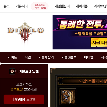
로스트아크
뉴스
커뮤니티
게임캘린더
게이머존
라이브/
기대평 이벤트
가이드
직업
기술계산기
기술&룬석
아이템
제작
디아블로3 인벤
도면: 소몰이 지
로그인하고
출석보상
받으세요!
로그인