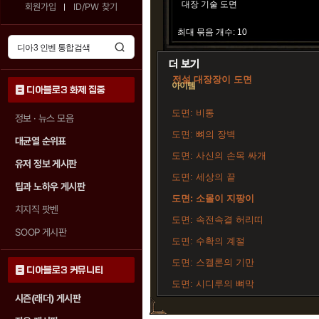
대장 기술 도면
회원가입
ID/PW 찾기
최대 묶음 개수: 10
전설 대장장이 도면
아이템
디아블로3 화제 집중
도면: 비통
정보 · 뉴스 모음
도면: 뼈의 장벽
대균열 순위표
도면: 사신의 손목 싸개
유저 정보 게시판
도면: 세상의 끝
팁과 노하우 게시판
도면: 소몰이 지팡이
치지직 팟벤
도면: 속전속결 허리띠
SOOP 게시판
도면: 수확의 계절
도면: 스켈론의 기만
디아블로3 커뮤니티
도면: 시디루의 뼈막
시즌(래더) 게시판