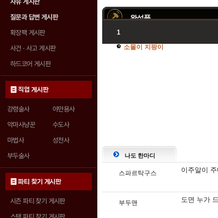
자유 게시판
질문과 답변 게시판
완성품
확장팩 게시판
1
소몰이 지팡이
사건 · 사고 게시판
하드코어 게시판
직업 게시판
강령술사
야만용사
악마사냥꾼
수도사
마법사
성전사
부두술사
나도 한마디
이주알이 주
스파르탁구스
파티 찾기 게시판
도면 누가 
시즌 파티 찾기 게시판
부두맨
스탠 파티 찾기 게시판