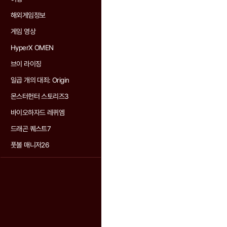
해외게임정보
게임 영상
HyperX OMEN
브이 라이징
일곱 개의 대죄: Origin
몬스터헌터 스토리즈3
바이오하자드 레퀴엠
드래곤 퀘스트7
풋볼 매니저26