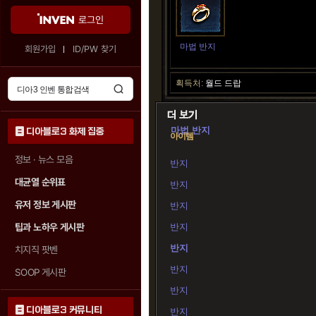
로그인
마법 반지
회원가입
ID/PW 찾기
획득처:
월드 드랍
마법 반지
디아블로3 화제 집중
아이템
정보 · 뉴스 모음
반지
대균열 순위표
반지
유저 정보 게시판
반지
팁과 노하우 게시판
반지
반지
치지직 팟벤
반지
SOOP 게시판
반지
디아블로3 커뮤니티
반지