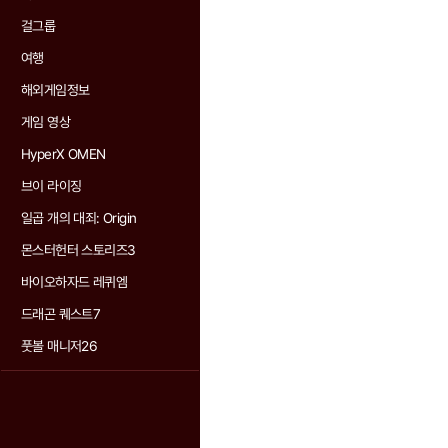
걸그룹
여행
해외게임정보
게임 영상
HyperX OMEN
브이 라이징
일곱 개의 대죄: Origin
몬스터헌터 스토리즈3
바이오하자드 레퀴엠
드래곤 퀘스트7
풋볼 매니저26