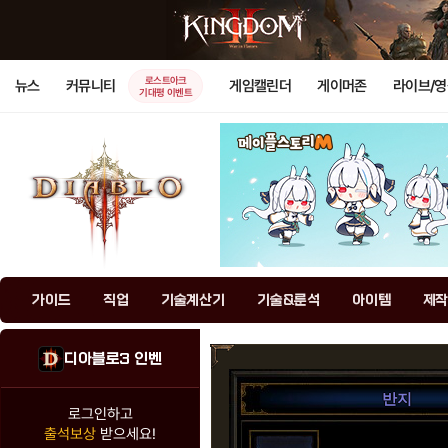
로스트아크
뉴스
커뮤니티
게임캘린더
게이머존
라이브/
기대평 이벤트
가이드
직업
기술계산기
기술&룬석
아이템
제작
디아블로3 인벤
반지
로그인하고
출석보상
받으세요!