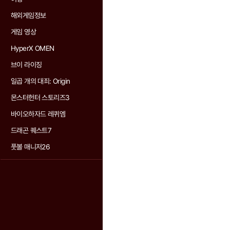
해외게임정보
게임 영상
HyperX OMEN
브이 라이징
일곱 개의 대죄: Origin
몬스터헌터 스토리즈3
바이오하자드 레퀴엠
드래곤 퀘스트7
풋볼 매니저26