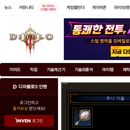
로스트아크
뉴스
커뮤니티
게임캘린더
게이머존
라이브/
기대평 이벤트
가이드
직업
기술계산기
기술&룬석
아이템
제작
디아블로3 인벤
투시 거울
로그인하고
출석보상
받으세요!
로그인