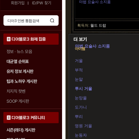
마법 요술사 소지품
회원가입
ID/PW 찾기
획득처:
월드 드랍
디아블로3 화제 집중
마법 요술사 소지품
아이템
정보 · 뉴스 모음
거울
대균열 순위표
부적
유저 정보 게시판
눈알
팁과 노하우 게시판
투시 거울
치지직 팟벤
눈망울
SOOP 게시판
도가니
뿌리
디아블로3 커뮤니티
영원 거울
시즌(래더) 게시판
눈동자