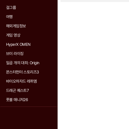
걸그룹
여행
해외게임정보
게임 영상
HyperX OMEN
브이 라이징
일곱 개의 대죄: Origin
몬스터헌터 스토리즈3
바이오하자드 레퀴엠
드래곤 퀘스트7
풋볼 매니저26