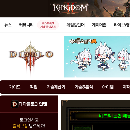
로스트아크
뉴스
커뮤니티
게임캘린더
게이머존
라이브/
기대평 이벤트
가이드
직업
기술계산기
기술&룬석
아이템
제작
디아블로3 인벤
비르의 눈먼 해
로그인하고
출석보상
받으세요!