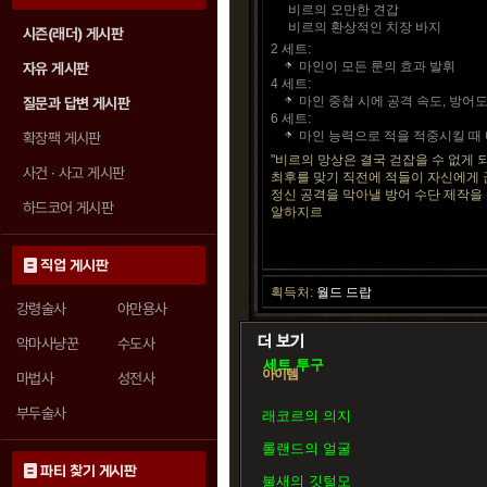
비르의 오만한 견갑
비르의 환상적인 치장 바지
시즌(래더) 게시판
2 세트:
마인이 모든 룬의 효과 발휘
자유 게시판
4 세트:
마인 중첩 시에 공격 속도, 방어도
질문과 답변 게시판
6 세트:
마인 능력으로 적을 적중시킬 때 
확장팩 게시판
"비르의 망상은 결국 걷잡을 수 없게 
사건 · 사고 게시판
최후를 맞기 직전에 적들이 자신에게
정신 공격을 막아낼 방어 수단 제작을 
하드코어 게시판
알하지르
직업 게시판
획득처:
월드 드랍
강령술사
야만용사
악마사냥꾼
수도사
세트 투구
아이템
마법사
성전사
부두술사
래코르의 의지
롤랜드의 얼굴
파티 찾기 게시판
불새의 깃털모