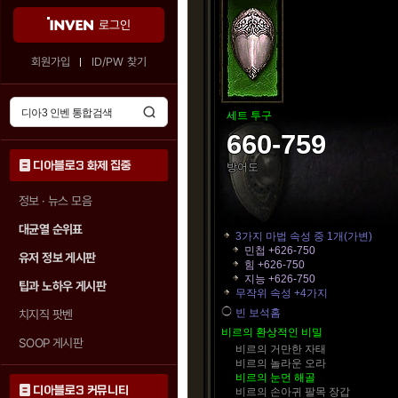
로그인
회원가입
ID/PW 찾기
세트 투구
660-759
디아블로3 화제 집중
방어도
정보 · 뉴스 모음
대균열 순위표
3가지 마법 속성 중 1개(가변)
민첩 +626-750
유저 정보 게시판
힘 +626-750
지능 +626-750
팁과 노하우 게시판
무작위 속성 +4가지
빈 보석홈
치지직 팟벤
비르의 환상적인 비밀
SOOP 게시판
비르의 거만한 자태
비르의 놀라운 오라
비르의 눈먼 해골
디아블로3 커뮤니티
비르의 손아귀 팔목 장갑