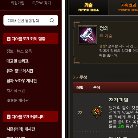
회원가입
ID/PW 찾기
정의
주 기술
디아블로3 화제 집중
생성:
공격할 때마다 진노
정보 · 뉴스 모음
적에게 정의의 망치를 던
해를 줍니다.
대균열 순위표
유저 정보 게시판
룬석
팁과 노하우 게시판
레벨
룬석
치지직 팟벤
전격 파열
SOOP 게시판
번개의 힘이 깃
22
적에게 맞으면 
디아블로3 커뮤니티
든 적에게 무기
해를 줍니다. 
률로
1초
동안 
시즌(래더) 게시판