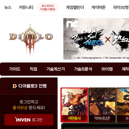
로스트아크
뉴스
커뮤니티
게임캘린더
게이머존
라이브/
기대평 이벤트
가이드
직업
기술계산기
기술&룬석
아이템
제작
디아블로3 인벤
로그인하고
출석보상
받으세요!
로그인