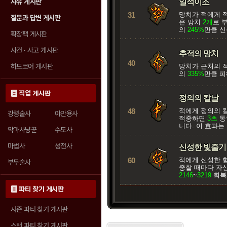
자유 게시판
일석이조
31
망치가 적에게 
질문과 답변 게시판
은 망치
2개
로 
의
245%
만큼 신
확장팩 게시판
사건 · 사고 게시판
추적의 망치
40
하드코어 게시판
망치가 근처의 
의
335%
만큼 피
직업 게시판
정의의 칼날
48
적에게 정의의 
강령술사
야만용사
적중하면
3초
동
니다. 이 효과는
악마사냥꾼
수도사
마법사
성전사
신성한 빛줄기
60
적에게 신성한 
부두술사
중할 때마다 자
2146
~
3219
회복
파티 찾기 게시판
시즌 파티 찾기 게시판
스탠 파티 찾기 게시판