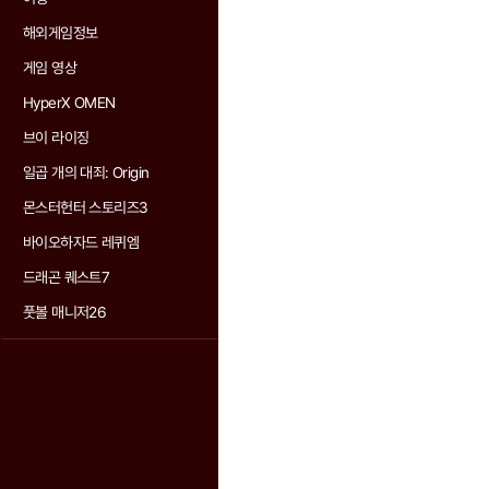
해외게임정보
게임 영상
HyperX OMEN
브이 라이징
일곱 개의 대죄: Origin
몬스터헌터 스토리즈3
바이오하자드 레퀴엠
드래곤 퀘스트7
풋볼 매니저26