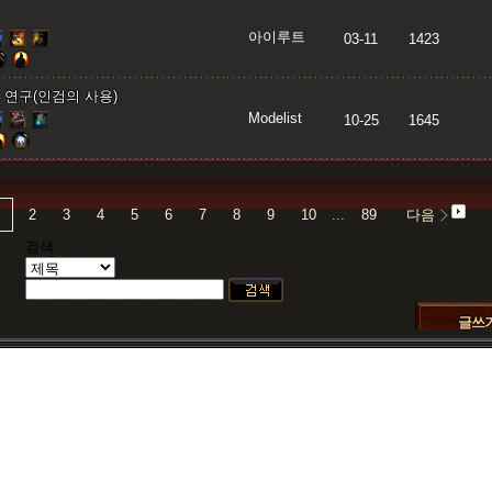
아이루트
03-11
1423
 연구(인검의 사용)
Modelist
10-25
1645
2
3
4
5
6
7
8
9
10
...
89
다음
검색
글쓰