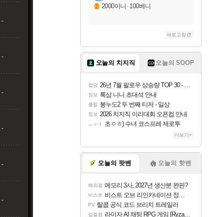
2000이니
·
100베니
-
새로고침
-
오늘의 치지직
오늘의 SOOP
26년 7월 팔로우 상승량 TOP 30 - 월간 치지직
잡담
-
룩삼 니니 초대석 안내
정보
봉누도2 두 번째 티저 - 일상
클립
2026 치지직 이리대회 오픈컵 안내
정보
초ㅇㅎ) 수녀 코스프레 제로투
ㅗㅜㅑ
-
더보기+
오늘의 팟벤
오늘의 핫벤
-
메모리 3사, 2027년 생산분 완판?
해외겜
비스트 오브 리인카네이션 정보/공략글 모음
비스트
-
탈콥 공식 코드 브리치 트레일러
PV
라이자 AI 채팅 RPG 게임 [RyzaChat: AI] 공개
섭컬겜