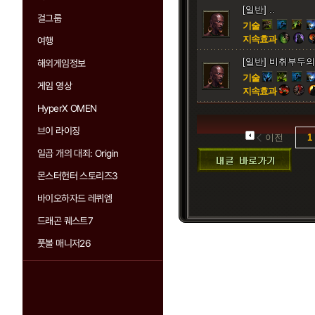
[일반] ..
걸그룹
기술
지속효과
여행
[일반] 비취부두의
해외게임정보
기술
게임 영상
지속효과
HyperX OMEN
브이 라이징
이전
1
일곱 개의 대죄: Origin
몬스터헌터 스토리즈3
바이오하자드 레퀴엠
드래곤 퀘스트7
풋볼 매니저26