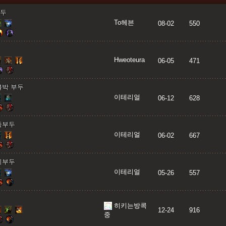
부두
To헤븐
08-02
550
Hweoteura
06-05
471
불박 부두
이테리얼
06-12
628
족부두
이테리얼
06-02
667
치부두
이테리얼
05-26
557
히키는방콕
12-24
916
중