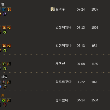
스킬
별맥주
07-24
1037
인생뭐잇나
07-13
1095
인생뭐잇나
07-13
954
개귀신
07-08
1185
 세팅;
잘모르것다
06-22
1095
[1]
쩡이콘다
04-14
1534