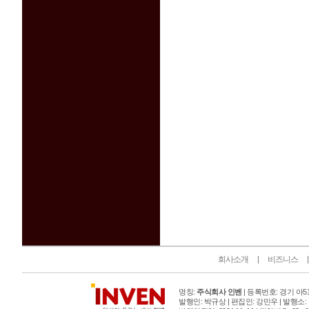
인벤 공식 미디어 파트너 및 제휴 파트너
회사소개
비즈니스
명칭:
주식회사 인벤
| 등록번호: 경기 아515
발행인: 박규상 | 편집인: 강민우 |
발행소: