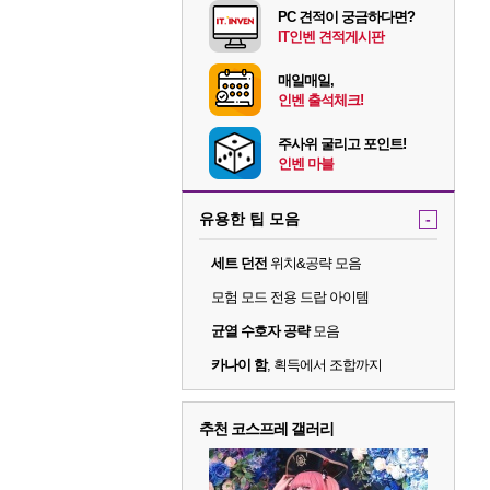
PC 견적이 궁금하다면?
IT인벤 견적게시판
매일매일,
인벤 출석체크!
주사위 굴리고 포인트!
인벤 마블
유용한 팁 모음
-
세트 던전
위치&공략 모음
모험 모드 전용 드랍 아이템
균열 수호자 공략
모음
카나이 함
, 획득에서 조합까지
추천 코스프레 갤러리