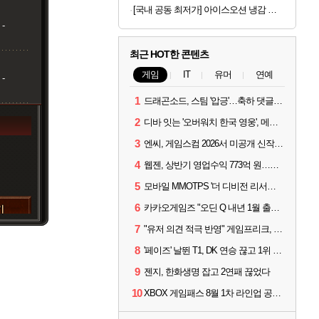
[국내 공동 최저가] 아이스오션 냉감 홑이불 100x150
-
최근 HOT한 콘텐츠
게임
IT
유머
연예
-
1
드래곤소드, 스팀 '압긍'…축하 댓글 달고 게임 코드 받자!
2
디바 잇는 '오버워치 한국 영웅', 메카 파일럿 디몬 나온다
3
엔씨, 게임스컴 2026서 미공개 신작 최초 공개
4
웹젠, 상반기 영업수익 773억 원…순이익 89% 증가
5
모바일 MMOTPS '더 디비전 리서전스', 6일 스팀에도 출시
6
카카오게임즈 "오딘 Q 내년 1월 출시, 연기는 없다"
기
7
"유저 의견 적극 반영" 게임프리크, 비스트 오브 리인카네이션 개선 나선다
8
'페이즈' 날뛴 T1, DK 연승 끊고 1위 지켜
9
젠지, 한화생명 잡고 2연패 끊었다
10
XBOX 게임패스 8월 1차 라인업 공개... '비스트 오브 리인카네이션' 즉시 합류