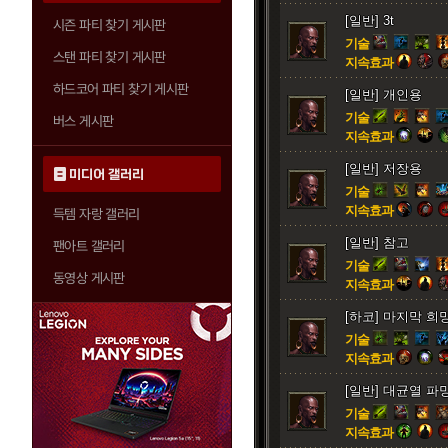
[일반] 3t
시즌 파티 찾기 게시판
기술
스탠 파티 찾기 게시판
지속효과
하드코어 파티 찾기 게시판
[일반] 개인용
기술
버스 게시판
지속효과
[일반] 저장용
미디어 갤러리
기술
지속효과
득템 자랑 갤러리
[일반] 참고
팬아트 갤러리
기술
동영상 게시판
지속효과
[하코] 마지막 희망
기술
지속효과
[일반] 대균열 파
기술
지속효과