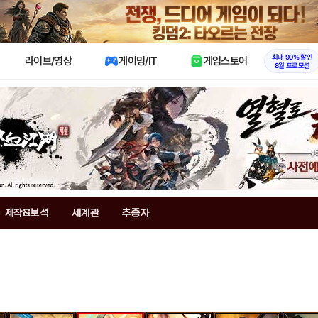
X
최대 90% 할인
라이브/영상
게이밍/IT
게임스토어
8월 프로모션
제작&보석
세계관
추종자