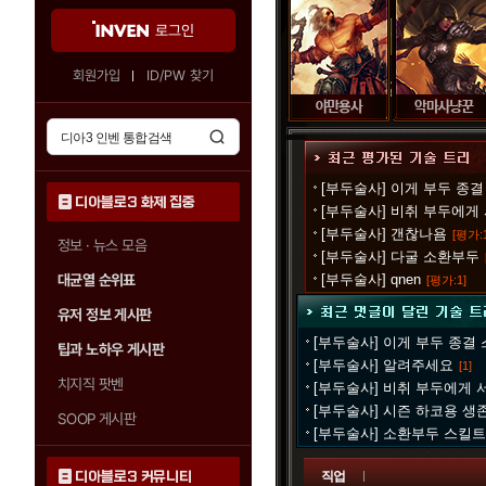
로그인
회원가입
ID/PW 찾기
[부두술사] 이게 부두 종결
디아블로3 화제 집중
[부두술사] 비취 부두에게 
[부두술사] 갠찮나욤
[평가:1
정보 · 뉴스 모음
[부두술사] 다굴 소환부두
대균열 순위표
[부두술사] qnen
[평가:1]
유저 정보 게시판
[부두술사] 이게 부두 종결
팁과 노하우 게시판
[부두술사] 알려주세요
[1]
치지직 팟벤
[부두술사] 비취 부두에게 
[부두술사] 시즌 하코용 생
SOOP 게시판
[부두술사] 소환부두 스킬
디아블로3 커뮤니티
직업