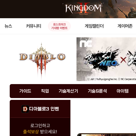
로스트아크
뉴스
커뮤니티
게임캘린더
게이머존
기대평 이벤트
가이드
직업
기술계산기
기술&룬석
아이템
디아블로3 인벤
로그인하고
출석보상
받으세요!