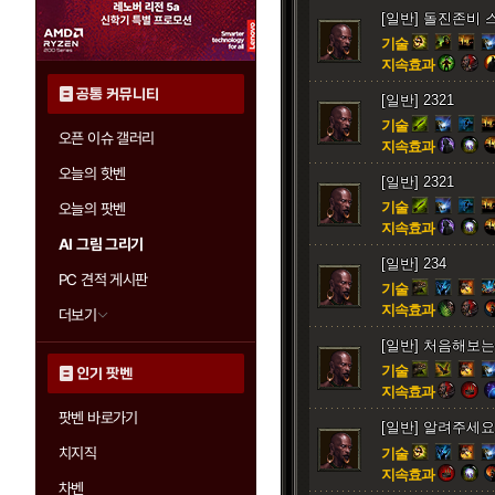
[일반] 돌진존비 
기술
지속효과
공통 커뮤니티
[일반] 2321
기술
오픈 이슈 갤러리
지속효과
오늘의 핫벤
[일반] 2321
기술
오늘의 팟벤
지속효과
AI 그림 그리기
[일반] 234
PC 견적 게시판
기술
지속효과
더보기
[일반] 처음해보는
기술
인기 팟벤
지속효과
팟벤 바로가기
[일반] 알려주세요
치지직
기술
지속효과
차벤