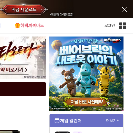
혜택.아이마트
로그인
인
벤
전
체
사
이
트
맵
게임 캘린더
더보기+