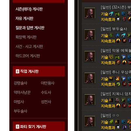
[일반] (32시즌) 
시즌(래더) 게시판
기술
자유 게시판
지속효과
질문과 답변 게시판
[일반] 부두술사
기술
확장팩 게시판
지속효과
사건 · 사고 게시판
[일반] 악몽 메뚝
하드코어 게시판
기술
지속효과
직업 게시판
[일반] 주니 우상
기술
강령술사
야만용사
지속효과
악마사냥꾼
수도사
[일반] 지옥니 덩
기술
마법사
성전사
지속효과
부두술사
[일반] ㅇㅇ
기술
파티 찾기 게시판
지속효과