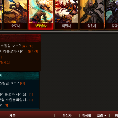
 스킬임 ㅇㅋ?
[평가:40]
서리불꽃과 서리..
[평가:3]
]
[평가:1]
 스킬임 ㅇㅋ?
[21]
서리불꽃과 서리심..
[1]
존형 소환불박입니..
[1]
트리
[1]
제목
작성자
작성일
조회
평