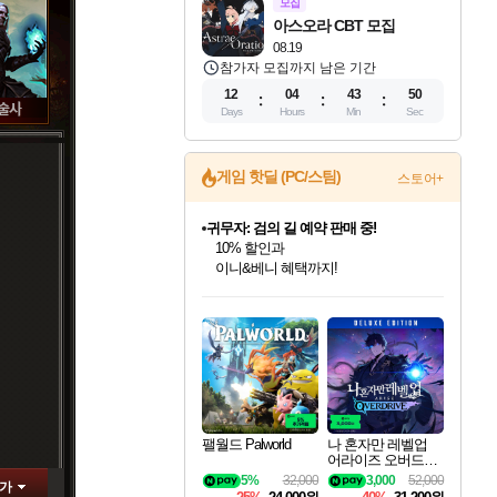
모집
아스오라 CBT 모집
08.19
참가자 모집까지 남은 기간
12
04
43
49
Days
Hours
Min
Sec
게임 핫딜 (PC/스팀)
스토어+
귀무자: 검의 길 예약 판매 중!
10% 할인과
이니&베니 혜택까지!
인벤게임즈 8월 특별 할인!
드래곤소드: 어웨이크닝 입점!
문명 7 특별 할인!
비스트 오브 리인카네이션 정식 출시!
커세어 코브 출시 기념 할인!
더 렐릭 퍼스트 가디언 정식 출시
베데스다 40주년 기념 할인 중!
마블 투혼 파이팅 소울즈 예약 판매 중!
캡콤 프렌차이즈 할인 진행 중!
캡콤 일부 상품 상시 할인
스타워즈 은하계 레이서
로블록스 기프트 카드 공식 입점
인기 퍼블리셔 모음!
스팀으로 만나는 드래곤소드!
조선&고려 DLC 출시 예정
게임프릭 신작 IP
해적'섬'을 발전시키자!
설화x하드코어 액션!
베데스다의 명작들을
마블 히어로 총 출동&화려한 격투!
몬헌, 바하 등 인기 IP를
몬헌 와일즈 & 드래곤즈 도그마2
인벤게임즈에서 10% 추가 적립
Robux를 가장 안전하고
최대 90% 할인가를 만나보세요!
네이버혜택과 함께 만나보세요!
50%할인&추가 적립까지!
네이버 혜택가와 함께 예약하세요!
할인&네이버혜택으로 만나보세요!
네이버페이 혜택과 만나보세요!
40주년 프로모션으로 만나보세요!
네이버 포인트 혜택까지!
할인가에 만나보세요!
일부 에디션 상시 할인!
혜택으로 예약 판매 중
편안하게 충전하세요
팰월드 Palworld
나 혼자만 레벨업
어라이즈 오버드라
이브 디럭스 에디션
5%
32,000
3,000
52,000
가
Solo Leveling Arise