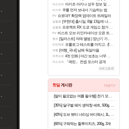
아키츠 아키나 성우 정보 및 주요 필모
아스오라
쿠를 먼저 보내서 기습하는 법
비스트
-
슈로대Y 확장팩 업데이트 트레일러
PV
[무한대] 출시일, 8월 13일에 나오나
섭컬겜
프로젝트 RX 도쿄 게임쇼 참가 결정
섭컬겜
-
비스트 오브 리인카네이션 오픈 트레일러
PV
[일러스트] 자매 앨범 | 장난기 가득한 오후의 공원 (리메이크판)
명조
프롤로그 테스트를 마치고.. (feat. 리아)
리밋제로
[여행_국내] 남해 독일마을
여행
-
4컷 만화 | 야간 보초는 너무 힘들어
아주프로
「에린」 컨셉 포스터 공개
아스오라
새로고침
-
핫딜
게시판
더보기+
[말이 필요없는 여름 필수템] 전기 모기채 x 2개
-
[35%] 달구벌 돼지 생막창 세트, 500g, 2봉
[43%] 도브 뷰티 너리싱 바디워시, 1L, 2개
-
[65%] 구워먹는 할루미치즈, 200g, 3개