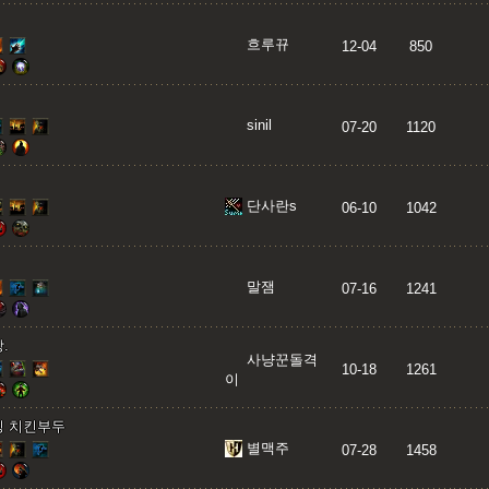
흐루뀨
12-04
850
sinil
07-20
1120
단사란s
06-10
1042
말잼
07-16
1241
.
사냥꾼돌격
10-18
1261
이
밍 치킨부두
별맥주
07-28
1458