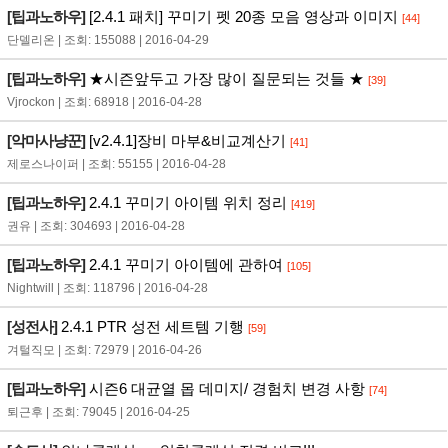
[팁과노하우]
[2.4.1 패치] 꾸미기 펫 20종 모음 영상과 이미지
[44]
단델리온 | 조회: 155088 | 2016-04-29
[팁과노하우]
★시즌앞두고 가장 많이 질문되는 것들 ★
[39]
Vjrockon | 조회: 68918 | 2016-04-28
[악마사냥꾼]
[v2.4.1]장비 마부&비교계산기
[41]
제로스나이퍼 | 조회: 55155 | 2016-04-28
[팁과노하우]
2.4.1 꾸미기 아이템 위치 정리
[419]
권유 | 조회: 304693 | 2016-04-28
[팁과노하우]
2.4.1 꾸미기 아이템에 관하여
[105]
Nightwill | 조회: 118796 | 2016-04-28
[성전사]
2.4.1 PTR 성전 세트템 기행
[59]
겨털직모 | 조회: 72979 | 2016-04-26
[팁과노하우]
시즌6 대균열 몹 데미지/ 경험치 변경 사항
[74]
퇴근후 | 조회: 79045 | 2016-04-25