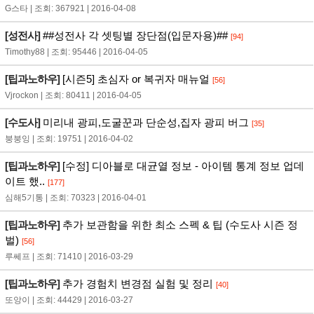
G스타 | 조회: 367921 | 2016-04-08
[성전사]
##성전사 각 셋팅별 장단점(입문자용)##
[94]
Timothy88 | 조회: 95446 | 2016-04-05
[팁과노하우]
[시즌5] 초심자 or 복귀자 매뉴얼
[56]
Vjrockon | 조회: 80411 | 2016-04-05
[수도사]
미리내 광피,도굴꾼과 단순성,집자 광피 버그
[35]
붕붕잉 | 조회: 19751 | 2016-04-02
[팁과노하우]
[수정] 디아블로 대균열 정보 - 아이템 통계 정보 업데
이트 했..
[177]
심해5기통 | 조회: 70323 | 2016-04-01
[팁과노하우]
추가 보관함을 위한 최소 스펙 & 팁 (수도사 시즌 정
벌)
[56]
루쎄프 | 조회: 71410 | 2016-03-29
[팁과노하우]
추가 경험치 변경점 실험 및 정리
[40]
또앙이 | 조회: 44429 | 2016-03-27