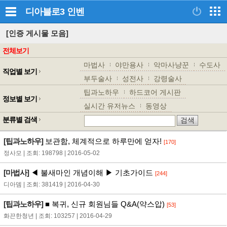
디아블로3
인벤
[인증 게시물 모음]
전체보기
마법사
야만용사
악마사냥꾼
수도사
직업별 보기
부두술사
성전사
강령술사
팁과노하우
하드코어 게시판
정보별 보기
실시간 유저뉴스
동영상
분류별 검색
[팁과노하우]
보관함, 체계적으로 하루만에 얻자!
[170]
정사모 | 조회: 198798 | 2016-05-02
[마법사]
◀ 불새마인 개념이해 ▶ 기초가이드
[244]
디아뎀 | 조회: 381419 | 2016-04-30
[팁과노하우]
■ 복귀, 신규 회원님들 Q&A(약스압)
[53]
화끈한청년 | 조회: 103257 | 2016-04-29