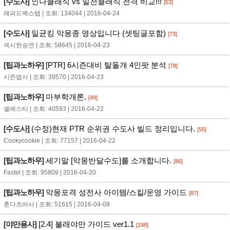
[수도사]
인나클래식 vs 일천클래식 전격 비교!!!
[53]
래퍼드백스탭 | 조회: 134044 | 2016-04-24
[수도사]
일균킹 악몽종 영상입니다 (셋팅글포함)
[73]
섹시한승연 | 조회: 58645 | 2016-04-23
[팁과노하우]
[PTR] 6시즌대비 탈돌개 4인팟 분석
[78]
시즌법사 | 조회: 39570 | 2016-04-23
[팁과노하우]
마부학개론.
[49]
셀레스티 | 조회: 40593 | 2016-04-22
[수도사]
(수정)현재 PTR 순위권 수도사 빌드 정리입니다.
[55]
Cookycookie | 조회: 77157 | 2016-04-22
[팁과노하우]
세기말 [악몽반달수도]를 소개합니다.
[86]
Fastel | 조회: 95809 | 2016-04-20
[팁과노하우]
악몽포격 성전사 아이템/스킬/운영 가이드
[87]
혼다츠바사 | 조회: 51615 | 2016-04-08
[야만용사]
[2.4] 불래야만 가이드 ver1.1
[198]