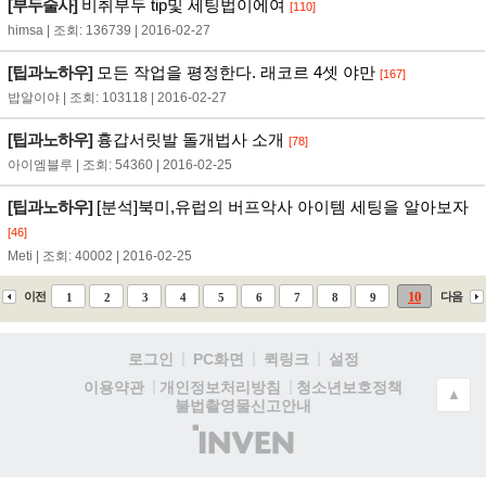
[부두술사]
비취부두 tip및 세팅법이에여
[110]
himsa | 조회: 136739 | 2016-02-27
[팁과노하우]
모든 작업을 평정한다. 래코르 4셋 야만
[167]
밥알이야 | 조회: 103118 | 2016-02-27
[팁과노하우]
흉갑서릿발 돌개법사 소개
[78]
아이엠블루 | 조회: 54360 | 2016-02-25
[팁과노하우]
[분석]북미,유럽의 버프악사 아이템 세팅을 알아보자
[46]
Meti | 조회: 40002 | 2016-02-25
10
이전
다음
1
2
3
4
5
6
7
8
9
로그인
PC화면
퀵링크
설정
청소년보호정책
이용약관
개인정보처리방침
▲
불법촬영물신고안내
(주)
인
벤