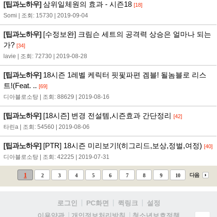
[팁과노하우]
삼위일체원의 효과 - 시즌18
[18]
Somi | 조회: 15730 | 2019-09-04
[팁과노하우]
[수정보완] 크림슨 세트의 공격력 상승은 얼마나 되는
가?
[34]
lavie | 조회: 72730 | 2019-08-28
[팁과노하우]
18시즌 1레벨 케릭터 핏핓파편 겜블! 될놈블로 리스
트!(Feat. ..
[69]
디아블로소탕 | 조회: 88629 | 2019-08-16
[팁과노하우]
[18시즌] 변경 전설템,시즌효과 간단정리
[42]
타린a | 조회: 54560 | 2019-08-06
[팁과노하우]
[PTR] 18시즌 미리보기!(히그리드,보상,정벌,여정)
[40]
디아블로소탕 | 조회: 42225 | 2019-07-31
1
다음
2
3
4
5
6
7
8
9
10
로그인
PC화면
퀵링크
설정
청소년보호정책
이용약관
개인정보처리방침