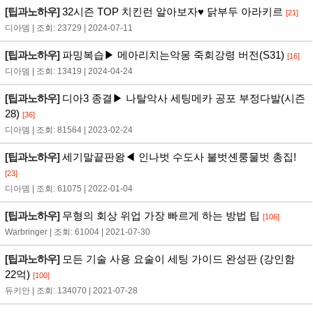
[팁과노하우]
32시즌 TOP 치킨런 알아보자♥ 닭부두 아라키르
[21]
디아뎀 | 조회: 23729 | 2024-07-11
[팁과노하우]
파밍복습▶ 메아리치는악몽 죽회강령 버전(S31)
[16]
디아뎀 | 조회: 13419 | 2024-04-24
[팁과노하우]
디아3 종결▶ 나탈악사 세팅메카 공포 부정다발(시즌
28)
[36]
디아뎀 | 조회: 81564 | 2023-02-24
[팁과노하우]
세기말끝판왕◀ 인나벗 수도사 불벗셴룽물벗 총집!
[23]
디아뎀 | 조회: 61075 | 2022-01-04
[팁과노하우]
무형의 회상 위업 가장 빠르게 하는 방법 팁
[106]
Warbringer | 조회: 61004 | 2021-07-30
[팁과노하우]
모든 기술 사용 요술이 세팅 가이드 완성판 (강인함
22억)
[100]
듀키안 | 조회: 134070 | 2021-07-28