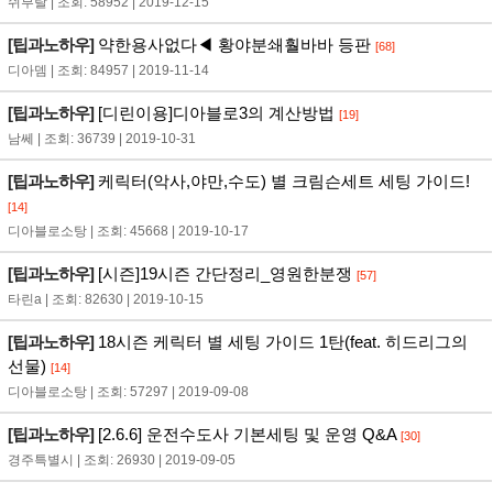
쉬부랄 | 조회: 58952 | 2019-12-15
[팁과노하우]
약한용사없다◀ 황야분쇄훨바바 등판
[68]
디아뎀 | 조회: 84957 | 2019-11-14
[팁과노하우]
[디린이용]디아블로3의 계산방법
[19]
남쎄 | 조회: 36739 | 2019-10-31
[팁과노하우]
케릭터(악사,야만,수도) 별 크림슨세트 세팅 가이드!
[14]
디아블로소탕 | 조회: 45668 | 2019-10-17
[팁과노하우]
[시즌]19시즌 간단정리_영원한분쟁
[57]
타린a | 조회: 82630 | 2019-10-15
[팁과노하우]
18시즌 케릭터 별 세팅 가이드 1탄(feat. 히드리그의
선물)
[14]
디아블로소탕 | 조회: 57297 | 2019-09-08
[팁과노하우]
[2.6.6] 운전수도사 기본세팅 및 운영 Q&A
[30]
경주특별시 | 조회: 26930 | 2019-09-05