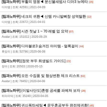
[팁과노하우]
부활의 영웅◀ 분신불새법사 디아3 뉴메타
[25]
디아뎀 | 조회: 42591 | 2021-04-09
[팁과노하우]
네크의 귀환◀ 신템 카니발뼈창 성역탈환
[12]
디아뎀 | 조회: 22672 | 2021-04-01
[팁과노하우]
시즌 첫날 1 ~ 70 레벨 업 요약
[57]
Avatar | 조회: 151012 | 2020-06-29
[팁과노하우]
디아블로3 숨겨진 아이템 - 멀록걸이
[44]
후밍이 | 조회: 52796 | 2020-06-06
[팁과노하우]
[정팟 부두 희생빌드 가이드]
[21]
장야 | 조회: 20503 | 2020-05-15
[팁과노하우]
모든 수집품 및 형상변환 체크 리스트
[61]
Avatar | 조회: 78452 | 2020-04-06
[팁과노하우]
(이발사단도)혼령 공세를 파헤쳐 보자
[28]
하아아악 | 조회: 35240 | 2020-04-05
[팁과노하우]
귀신폭탄세팅◀ 문두혼공부두 완전체귀환!
[45]