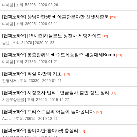
디아뎀 | 조회: 52206 | 2020-03-26
[팁과노하우]
상남자탄생!◀ 아흔광분야만 신셋시즌북
[20]
디아뎀 | 조회: 38025 | 2020-03-11
[팁과노하우]
[19시즌]하늘분노 성전사 세팅가이드
[12]
송닌 | 조회: 34970 | 2020-01-23
[팁과노하우]
봉춤함춰봐◀ 수도폭풍질주 세팅대세Bomb
[13]
디아뎀 | 조회: 21786 | 2020-01-21
[팁과노하우]
작살 야만의 기초.
[19]
진영사저 | 조회: 23330 | 2020-01-21
[팁과노하우]
시장조사 업적 - 연금술사 할민 정보 정리
[17]
치반무양반콜 | 조회: 27656 | 2019-12-27
[팁과노하우]
트리스트럼의 어둠이 돌아옵니다.
[57]
Avatar | 조회: 78615 | 2019-12-21
[팁과노하우]
황야야만-황야6셋 총정리
[21]