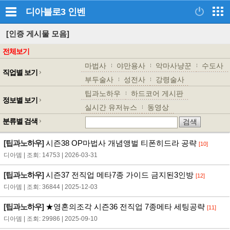
디아블로3
인벤
[인증 게시물 모음]
전체보기
마법사
야만용사
악마사냥꾼
수도사
직업별 보기
부두술사
성전사
강령술사
팁과노하우
하드코어 게시판
정보별 보기
실시간 유저뉴스
동영상
분류별 검색
[팁과노하우]
시즌38 OP마법사 개념앵벌 티폰히드라 공략
[10]
디아뎀 | 조회: 14753 | 2026-03-31
[팁과노하우]
시즌37 전직업 메타7종 가이드 금지된3인방
[12]
디아뎀 | 조회: 36844 | 2025-12-03
[팁과노하우]
★영혼의조각 시즌36 전직업 7종메타 세팅공략
[11]
디아뎀 | 조회: 29986 | 2025-09-10