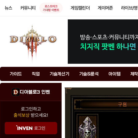
로스트아크
뉴스
커뮤니티
게임캘린더
게이머존
라이브/
기대평 이벤트
가이드
직업
기술계산기
기술&룬석
아이템
제작
디아블로3 인벤
구원
로그인하고
출석보상
받으세요!
로그인