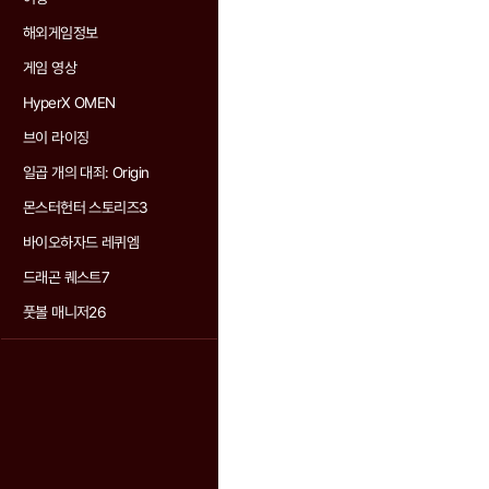
해외게임정보
게임 영상
HyperX OMEN
브이 라이징
일곱 개의 대죄: Origin
몬스터헌터 스토리즈3
바이오하자드 레퀴엠
드래곤 퀘스트7
풋볼 매니저26