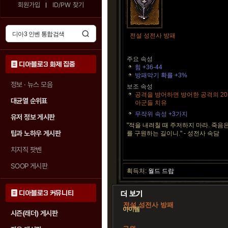
회원가입
ID/PW 찾기
전설 성전사 방패
주요 속성
디아블로3 화제 집중
힘 +36-44
방패막기 확률 +3%
정보 · 뉴스 모음
보조 속성
공격을 방어하면 방어한 공격의 20
대균열 순위표
아군들 치유
무작위 속성 +3가지
유저 정보 게시판
"적을 내려칠 때 주저하지 마라. 죽음
팁과 노하우 게시판
를 구원하는 길이니." - 성전사 속담
치지직 팟벤
SOOP 게시판
획득처:
월드 드랍
디아블로3 커뮤니티
전설 성전사 방패
아이템
시즌(래더) 게시판