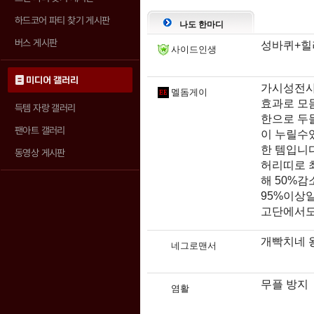
하드코어 파티 찾기 게시판
나도 한마디
버스 게시판
성바퀴+힐
사이드인생
미디어 갤러리
가시성전사
멜돔게이
효과로 모
득템 자랑 갤러리
한으로 두
팬아트 갤러리
이 누릴수
한 템입니
동영상 게시판
허리띠로 
해 50%
95%이상일
고단에서도
개빡치네 
네그로맨서
무플 방지
염활