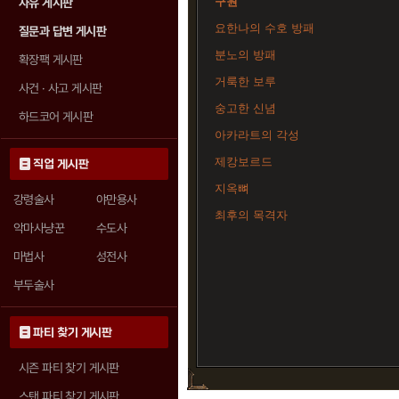
구원
자유 게시판
요한나의 수호 방패
질문과 답변 게시판
분노의 방패
확장팩 게시판
거룩한 보루
사건 · 사고 게시판
숭고한 신념
하드코어 게시판
아카라트의 각성
제캉보르드
직업 게시판
지옥뼈
강령술사
야만용사
최후의 목격자
악마사냥꾼
수도사
마법사
성전사
부두술사
파티 찾기 게시판
시즌 파티 찾기 게시판
스탠 파티 찾기 게시판