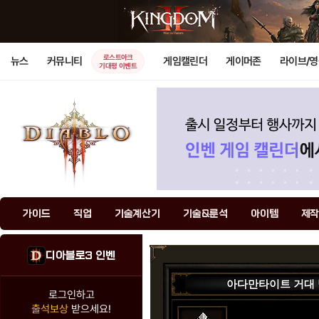
로스트아크
뉴스
커뮤니티
게임캘린더
게이머존
라이브/
기대평 이벤트
가이드
직업
기술계산기
기술&룬석
아이템
제작
디아블로3 인벤
아다만타이트 거대
로그인하고
출석보상
받으세요!