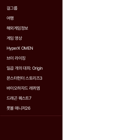
걸그룹
여행
해외게임정보
게임 영상
HyperX OMEN
브이 라이징
일곱 개의 대죄: Origin
몬스터헌터 스토리즈3
바이오하자드 레퀴엠
드래곤 퀘스트7
풋볼 매니저26