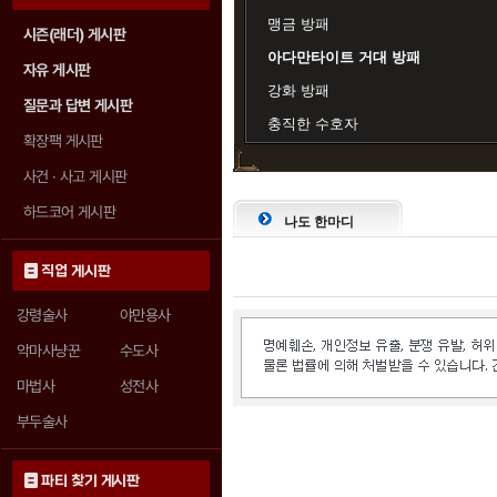
맹금 방패
시즌(래더) 게시판
아다만타이트 거대 방패
자유 게시판
강화 방패
질문과 답변 게시판
충직한 수호자
확장팩 게시판
사건 · 사고 게시판
하드코어 게시판
나도 한마디
직업 게시판
강령술사
야만용사
악마사냥꾼
수도사
마법사
성전사
부두술사
파티 찾기 게시판