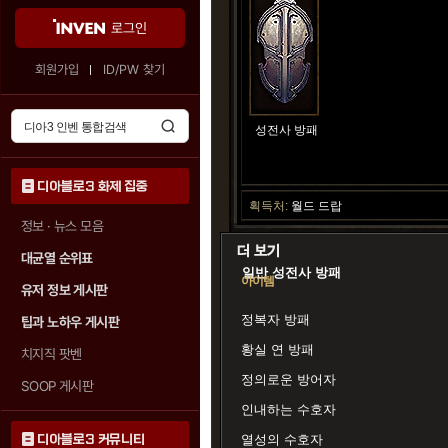
로그인
회원가입
ID/PW 찾기
성전사 방패
디아블로3 화제 집중
획득처:
월드 드랍
정보 · 뉴스 모음
대균열 순위표
일반 성전사 방패
아이템
유저 정보 게시판
정복자 방패
팁과 노하우 게시판
황실 연 방패
치지직 팟벤
정의로운 방어자
SOOP 게시판
인내하는 수호자
디아블로3 커뮤니티
열성의 수호자