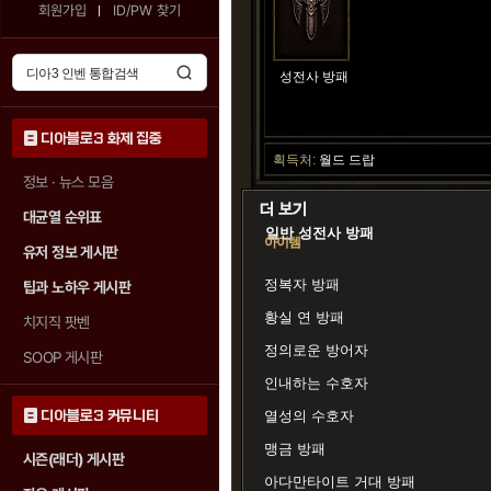
회원가입
ID/PW 찾기
성전사 방패
디아블로3 화제 집중
획득처:
월드 드랍
정보 · 뉴스 모음
대균열 순위표
일반 성전사 방패
아이템
유저 정보 게시판
정복자 방패
팁과 노하우 게시판
황실 연 방패
치지직 팟벤
정의로운 방어자
SOOP 게시판
인내하는 수호자
디아블로3 커뮤니티
열성의 수호자
맹금 방패
시즌(래더) 게시판
아다만타이트 거대 방패