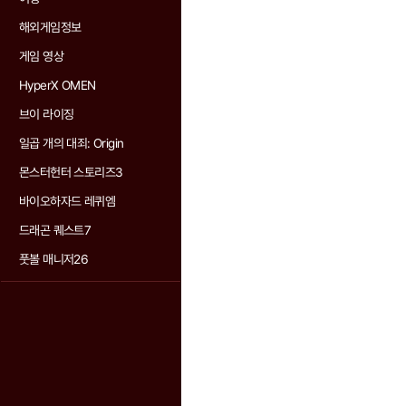
해외게임정보
게임 영상
HyperX OMEN
브이 라이징
일곱 개의 대죄: Origin
몬스터헌터 스토리즈3
바이오하자드 레퀴엠
드래곤 퀘스트7
풋볼 매니저26