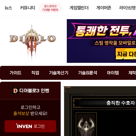
로스트아크
뉴스
커뮤니티
게임캘린더
게이머존
라이브/
기대평 이벤트
가이드
직업
기술계산기
기술&룬석
아이템
제작
디아블로3 인벤
충직한 수호자
로그인하고
출석보상
받으세요!
로그인