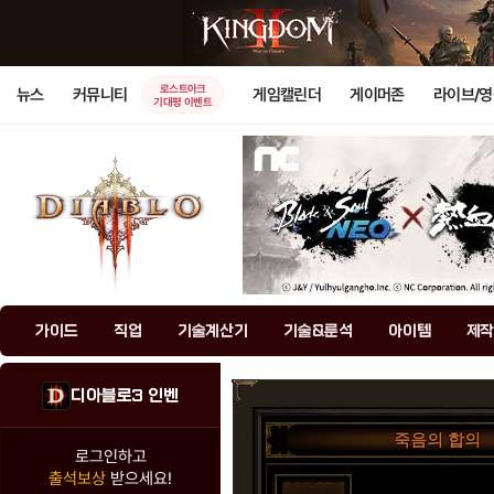
로스트아크
뉴스
커뮤니티
게임캘린더
게이머존
라이브/
기대평 이벤트
가이드
직업
기술계산기
기술&룬석
아이템
제작
디아블로3 인벤
죽음의 합의
로그인하고
출석보상
받으세요!