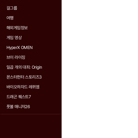
걸그룹
여행
해외게임정보
게임 영상
HyperX OMEN
브이 라이징
일곱 개의 대죄: Origin
몬스터헌터 스토리즈3
바이오하자드 레퀴엠
드래곤 퀘스트7
풋볼 매니저26