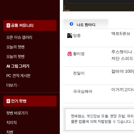
나도 한마디
공통 커뮤니티
액트5큐브
앙증
오픈 이슈 갤러리
오늘의 핫벤
주스텟이나 
황미영
오늘의 팟벤
저단 스피드
AI 그림 그리기
잘떠야 10
전일이
PC 견적 게시판
더보기
이거끼고다
극극심해어
인기 팟벤
팟벤 바로가기
치지직
차벤