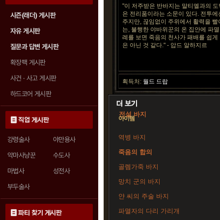
"이 저주받은 반바지는 말티엘과의 도
은 전리품이라는 소문이 있다. 전투에
시즌(래더) 게시판
주지만, 끊임없이 주위에서 활력을 빨
는, 불행한 야바위꾼의 온 집안에 파멸
자유 게시판
례를 보면 죽음의 천사가 패배를 쉽게
은 아닌 것 같다." - 압드 알하지르
질문과 답변 게시판
확장팩 게시판
사건 · 사고 게시판
획득처:
월드 드랍
하드코어 게시판
전설 바지
아이템
직업 게시판
역병 바지
강령술사
야만용사
죽음의 합의
악마사냥꾼
수도사
골렘가죽 바지
마법사
성전사
망치 군의 바지
부두술사
얀 씨의 주술 바지
파멸자의 다리 가리개
파티 찾기 게시판