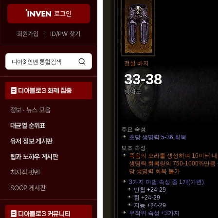
로그인
회원가입
ID/PW 찾기
전설 바지
33-38
디아블로3 화제 집중
방어도
정보 · 뉴스 모음
대균열 순위표
주요 속성
초당 생명력 5-36 회복
유저 정보 게시판
보조 속성
죽음의 오라를 생성하여 16미터 
팁과 노하우 게시판
생명력 회복량의 750-1000%만큼 
당 생명력 회복 불가
치지직 팟벤
3가지 마법 속성 중 1개(가변)
SOOP 게시판
민첩 +24-29
힘 +24-29
지능 +24-29
무작위 속성 +3가지
디아블로3 커뮤니티