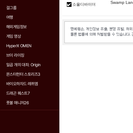
Swamp Lan
소울디바이더
걸그룹
여행
해외게임정보
게임 영상
HyperX OMEN
브이 라이징
일곱 개의 대죄: Origin
몬스터헌터 스토리즈3
바이오하자드 레퀴엠
드래곤 퀘스트7
풋볼 매니저26