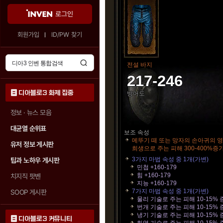
로그인
회원가입
ID/PW 찾기
전설 바지
217-246
디아블로3 화제 집중
방어도
정보 · 뉴스 모음
대균열 순위표
보조 속성
메뚜기 떼 또는 망자의 손아귀의 
유저 정보 게시판
희생으로 주는 피해 300-400%증
3가지 마법 속성 중 1개(가변)
팁과 노하우 게시판
민첩 +160-179
힘 +160-179
치지직 팟벤
지능 +160-179
7가지 마법 속성 중 1개(가변)
SOOP 게시판
물리 기술로 주는 피해 10-15% 
번개 기술로 주는 피해 10-15% 
냉기 기술로 주는 피해 10-15% 
디아블로3 커뮤니티