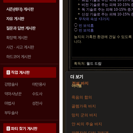
화염 기술로 주는 피해 10-15% 
비전 기술로 주는 피해 10-15% 
시즌(래더) 게시판
독 기술로 주는 피해 10-15% 증
신성 기술로 주는 피해 10-15% 
자유 게시판
무작위 속성 +3가지
빈 보석홈
질문과 답변 게시판
빈 보석홈
늪지의 가혹한 환경에 견딜 수 있도록
확장팩 게시판
니다.
사건 · 사고 게시판
하드코어 게시판
획득처:
월드 드랍
직업 게시판
전설 바지
강령술사
야만용사
아이템
악마사냥꾼
수도사
죽음의 합의
마법사
성전사
골렘가죽 바지
부두술사
망치 군의 바지
얀 씨의 주술 바지
파티 찾기 게시판
파멸자의 다리 가리개