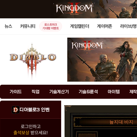
로스트아크
뉴스
커뮤니티
게임캘린더
게이머존
라이브/
기대평 이벤트
가이드
직업
기술계산기
기술&룬석
아이템
제작
디아블로3 인벤
늪지대 바지
로그인하고
출석보상
받으세요!