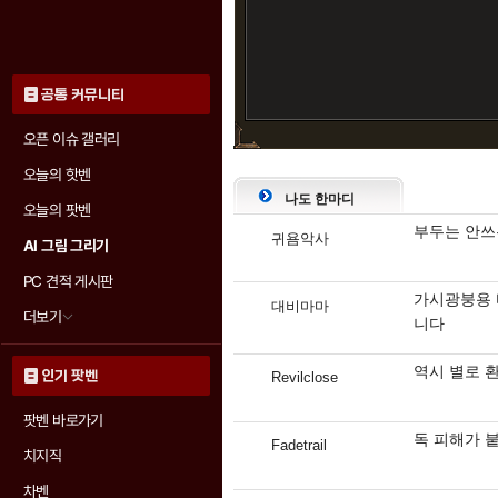
공통 커뮤니티
오픈 이슈 갤러리
오늘의 핫벤
나도 한마디
오늘의 팟벤
부두는 안쓰
귀욤악사
AI 그림 그리기
PC 견적 게시판
가시광붕용 
대비마마
더보기
니다
역시 별로 
인기 팟벤
Revilclose
팟벤 바로가기
독 피해가 
Fadetrail
치지직
차벤