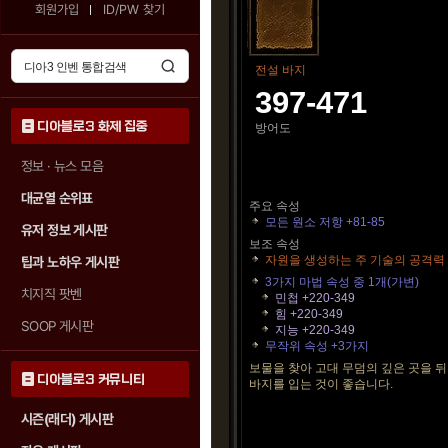
회원가입
ID/PW 찾기
전설 바지
397-471
디아블로3 화제 집중
방어도
정보 · 뉴스 모음
대균열 순위표
주요 속성
모든 원소 저항 +81-85
유저 정보 게시판
보조 속성
자원을 생성하는 주 기술의 공격력 8
팁과 노하우 게시판
3가지 마법 속성 중 1개(가변)
치지직 팟벤
민첩 +220-349
힘 +220-349
SOOP 게시판
지능 +220-349
무작위 속성 +3가지
보물을 찾아 고대 무덤의 깊은 곳을 
디아블로3 커뮤니티
바지를 입는 것이 좋습니다.
시즌(래더) 게시판