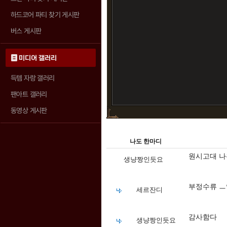
하드코어 파티 찾기 게시판
버스 게시판
미디어 갤러리
득템 자랑 갤러리
팬아트 갤러리
동영상 게시판
나도 한마디
원시고대 나
생냥짱인듯요
부정수류 ㅡ
세르잔디
감사함다
생냥짱인듯요