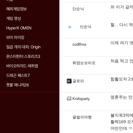
와 이거 갈
해외게임정보
단순닉
게임 영상
헐... 다시
단순닉
HyperX OMEN
브이 라이징
이제 여기 
sodlfma
일곱 개의 대죄: Origin
몬스터헌터 스토리즈3
처음 먹고 얀
화염눈보라포
바이오하자드 레퀴엠
드래곤 퀘스트7
힘활모저 2
글로라
풋볼 매니저26
영혼주는 
Knifeparty
불지옥3막에
꿀벌의여행
활력169 모
야만인데 ㅋ