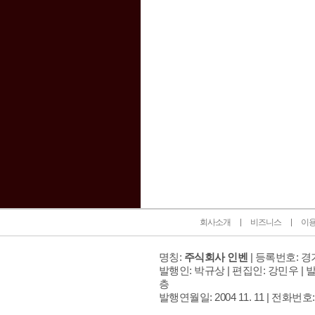
인벤 공식 미디어 파트너 및 제휴 파트너
회사소개
비즈니스
이
명칭:
주식회사 인벤
| 등록번호: 경기
발행인: 박규상 | 편집인: 강민우 |
발
층
발행연월일: 2004 11. 11 |
전화번호: 02 