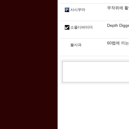
무작위에 활
사시우마
Depth Digg
소울디바이더
60렙에 끼
불사과