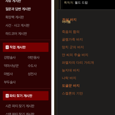
자유 게시판
획득처:
월드 드랍
질문과 답변 게시판
확장팩 게시판
전설 바지
아이템
사건 · 사고 게시판
죽음의 합의
하드코어 게시판
골렘가죽 바지
망치 군의 바지
직업 게시판
얀 씨의 주술 바지
강령술사
야만용사
파멸자의 다리 가리개
악마사냥꾼
수도사
늪지대 바지
마법사
성전사
나락 바지
부두술사
도굴꾼 바지
스켈론의 기만
파티 찾기 게시판
시즌 파티 찾기 게시판
스탠 파티 찾기 게시판