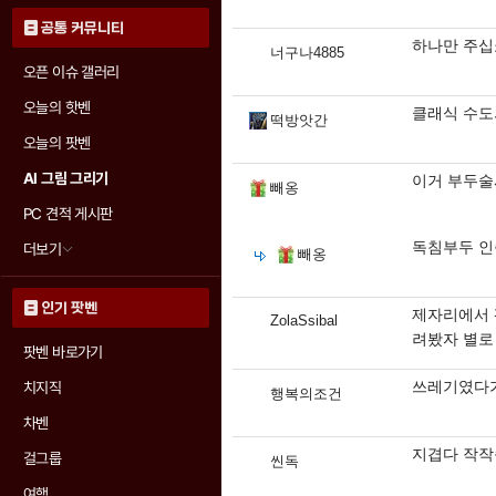
공통 커뮤니티
하나만 주십
너구나4885
오픈 이슈 갤러리
오늘의 핫벤
클래식 수도
떡방앗간
오늘의 팟벤
AI 그림 그리기
이거 부두술
빼옹
PC 견적 게시판
독침부두 인
더보기
빼옹
인기 팟벤
제자리에서 
ZolaSsibal
려봤자 별로
팟벤 바로가기
쓰레기였다가
치지직
행복의조건
차벤
지겹다 작
걸그룹
씬독
여행