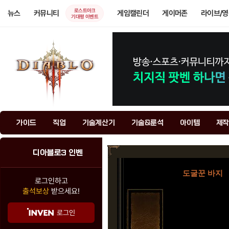
로스트아크
뉴스
커뮤니티
게임캘린더
게이머존
라이브/
기대평 이벤트
가이드
직업
기술계산기
기술&룬석
아이템
제작
디아블로3 인벤
도굴꾼 바지
로그인하고
출석보상
받으세요!
로그인